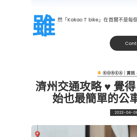
雖
然「Kakao T bike」在首爾不是
Cont
ⓀⓄⓇⒺⒶ｜資訊
濟州交通攻略 ♥ 覺
始也最簡單的公
2023-04-0