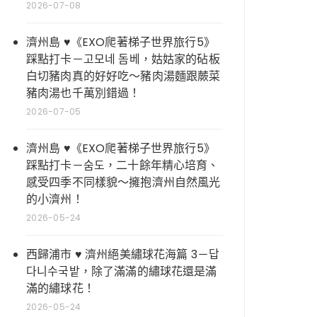
2026-07-08
濟州島 ♥《EXO爬著梯子世界旅行5》
踩點打卡－고모네 돔베，姑姑家的砧板
白切豬肉真的好好吃～豬肉湯麵跟蕨菜
豬肉湯也千萬別錯過！
2026-07-05
濟州島 ♥《EXO爬著梯子世界旅行5》
踩點打卡－숨도，二十餘年精心培育、
感受四季不同樣貌～擁抱濟州自然風光
的小濟州！
2026-05-24
西歸浦市 ♥ 濟州絕美繡球花海篇 3－답
다니수국밭，除了滿滿的繡球花還是滿
滿的繡球花！
2026-05-24