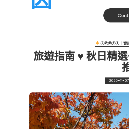
Cont
ⓀⓄⓇⒺⒶ｜資
旅遊指南 ♥ 秋日精
2020-11-0