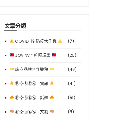
文章分類
COVID-19 防疫大作戰
(7)
JOyINy ❞ 吃喝玩樂
(26)
廠商品牌合作邀稿
(49)
ⓀⓄⓇⒺⒶ｜資訊
(41)
ⓀⓄⓇⒺⒶ｜話題
(51)
ⓀⓄⓇⒺⒶ｜文創
(6)