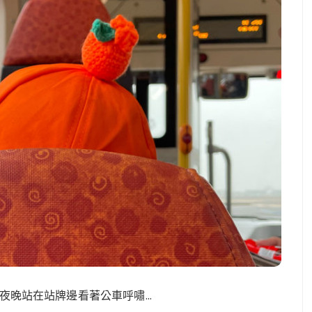
夜晚站在站牌邊看著公車呼嘯…