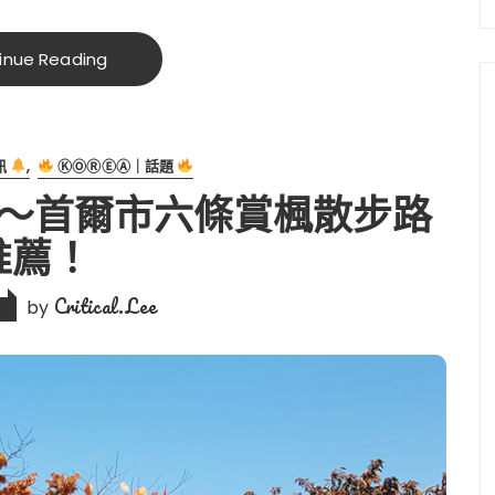
inue Reading
訊
ⓀⓄⓇⒺⒶ｜話題
選～首爾市六條賞楓散步路
推薦！
Critical.Lee
by
7