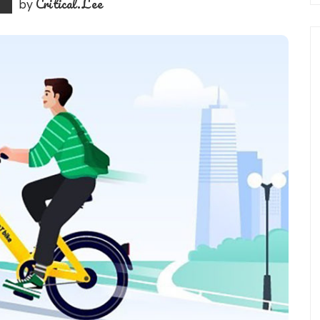
Critical.Lee
by
0