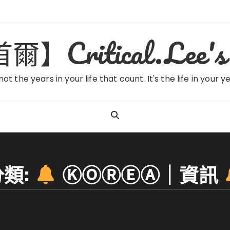
ritical.Lee's 
 not the years in your life that count. It's the life in your y
分類:
ⓀⓄⓇⒺⒶ｜資訊