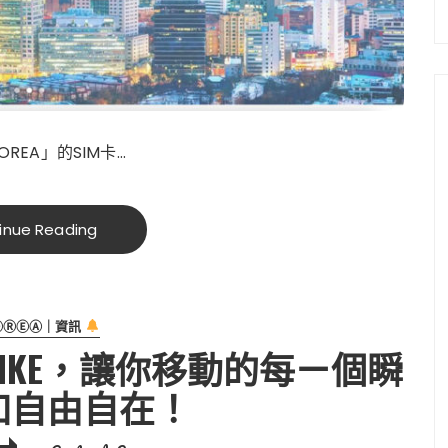
REA」的SIM卡…
inue Reading
ⓄⓇⒺⒶ｜資訊
T BIKE，讓你移動的每ㄧ個瞬
加自由自在！