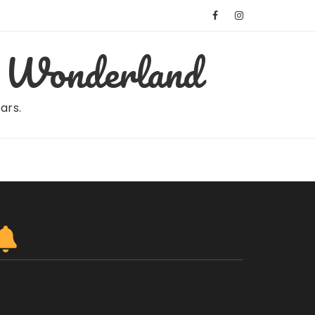
Wonderland
ears.