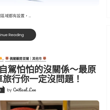
每個區域都有設置，…
inue Reading
偶爾離開首爾｜其他市
得自駕怕怕的沒關係～最原
車旅行你一定沒問題！
Critical.Lee
by
8