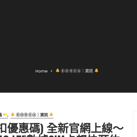
ⓀⓄⓇⒺⒶ｜資訊
Home
稿
ⓀⓄⓇⒺⒶ｜資訊
(內含折扣優惠碼) 全新官網上線～