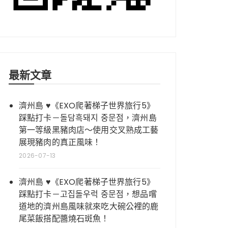
最新文章
濟州島 ♥《EXO爬著梯子世界旅行5》
踩點打卡－돌담흑돼지 중문점，濟州島
第一等級黑豬肉店～使用交叉熟成工藝
展現豬肉的真正風味！
2026-07-13
濟州島 ♥《EXO爬著梯子世界旅行5》
踩點打卡－고집돌우럭 중문점，想品嚐
道地的濟州島風味就來吃大碗公裡的鹿
尾菜飯搭配醬燒石斑魚！