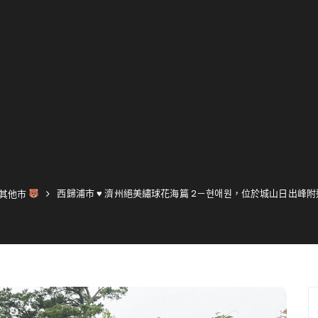
西歸浦市 ♥ 濟州絕美繡球花海篇 2－현애원，位於城山日出峰
其他市