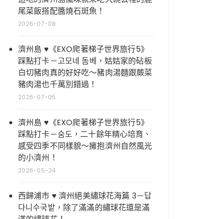
尾菜飯搭配醬燒石斑魚！
2026-07-08
濟州島 ♥《EXO爬著梯子世界旅行5》
踩點打卡－고모네 돔베，姑姑家的砧板
白切豬肉真的好好吃～豬肉湯麵跟蕨菜
豬肉湯也千萬別錯過！
2026-07-05
濟州島 ♥《EXO爬著梯子世界旅行5》
踩點打卡－숨도，二十餘年精心培育、
感受四季不同樣貌～擁抱濟州自然風光
的小濟州！
2026-05-24
西歸浦市 ♥ 濟州絕美繡球花海篇 3－답
다니수국밭，除了滿滿的繡球花還是滿