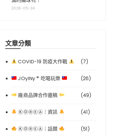
滿的繡球花！
2026-05-24
文章分類
COVID-19 防疫大作戰
(7)
JOyINy ❞ 吃喝玩樂
(26)
廠商品牌合作邀稿
(49)
ⓀⓄⓇⒺⒶ｜資訊
(41)
ⓀⓄⓇⒺⒶ｜話題
(51)