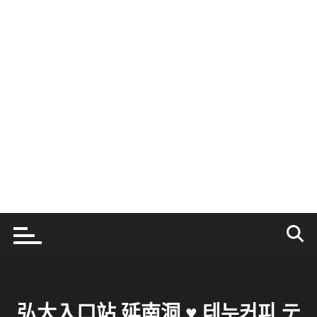
弘大入口站 延南洞 ♥ 테누커피 テ