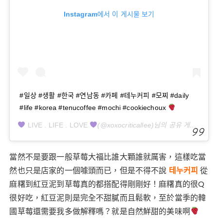
Instagram에서 이 게시물 보기
#일상 #생활 #한국 #연남동 #카페 #테누커피 #모찌 #daily
#life #korea #tenucoffee #mochi #cookiechoux
LIVE . LIFE . LOVE
(@xoxocriticallee)님의 공유 게시물님,
2
當然不是要跟一般草莓大福比誰大顆誰就厲害，這樣吃當
然也只是店家的一個噱頭而已，但是不得不說
테누커피
從
麻糬到紅豆泥到草莓真的都搭配得剛剛好！麻糬真的很Q
很好吃，紅豆泥則是完全不甜膩而且鬆軟，至於當季的韓
國草莓還需要我多做解釋嗎？就是自然鮮甜的美味啊