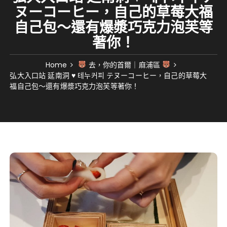
ヌーコーヒー，自己的草莓大福
自己包～還有爆漿巧克力泡芙等
著你！
Home
去，你的首爾｜麻浦區
弘大入口站 延南洞 ♥ 테누커피 テヌーコーヒー，自己的草莓大
福自己包～還有爆漿巧克力泡芙等著你！