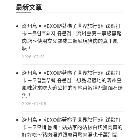
最新文章
濟州島 ♥《EXO爬著梯子世界旅行5》踩點打
卡－돌담흑돼지 중문점，濟州島第一等級黑豬
肉店～使用交叉熟成工藝展現豬肉的真正風
味！
2026-07-13
濟州島 ♥《EXO爬著梯子世界旅行5》踩點打
卡－고집돌우럭 중문점，想品嚐道地的濟州島
風味就來吃大碗公裡的鹿尾菜飯搭配醬燒石斑
魚！
2026-07-08
濟州島 ♥《EXO爬著梯子世界旅行5》踩點打
卡－고모네 돔베，姑姑家的砧板白切豬肉真的
好好吃～豬肉湯麵跟蕨菜豬肉湯也千萬別錯