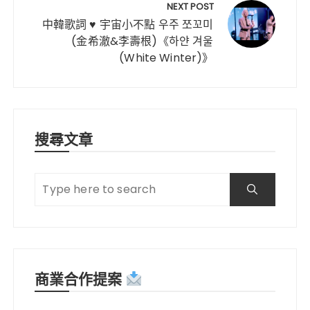
k
NEXT POST
中韓歌詞 ♥ 宇宙小不點 우주 쪼꼬미
(金希澈&李壽根)《하얀 겨울
(White Winter)》
搜尋文章
商業合作提案