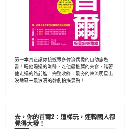
第一本真正讓你接近眾多韓流偶像的自助旅遊
書！喝他喝過的咖啡，吃他最推薦的美食，踏著
他走過的路前進！完整收錄：最夯的韓流明星出
沒地區＋最浪漫的韓劇拍攝景點！
去，你的首爾2：這樣玩，連韓國人都
覺得大發！