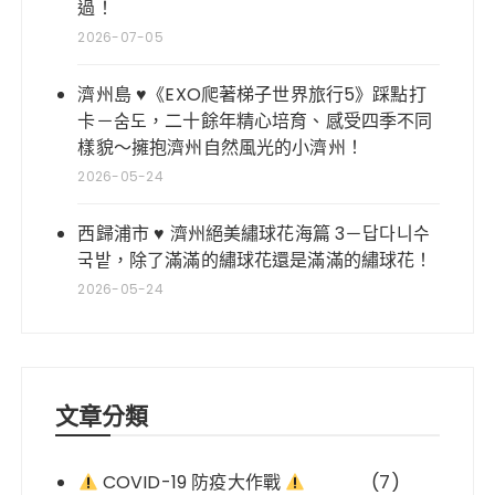
過！
2026-07-05
濟州島 ♥《EXO爬著梯子世界旅行5》踩點打
卡－숨도，二十餘年精心培育、感受四季不同
樣貌～擁抱濟州自然風光的小濟州！
2026-05-24
西歸浦市 ♥ 濟州絕美繡球花海篇 3－답다니수
국밭，除了滿滿的繡球花還是滿滿的繡球花！
2026-05-24
文章分類
COVID-19 防疫大作戰
(7)