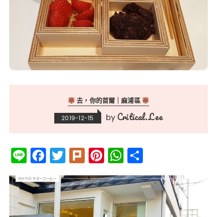
去，你的首爾｜麻浦區
Critical.Lee
by
2019-12-15
Li
F
T
Pl
Pi
W
分
n
a
w
ur
n
h
享
e
c
it
k
te
a
e
te
re
ts