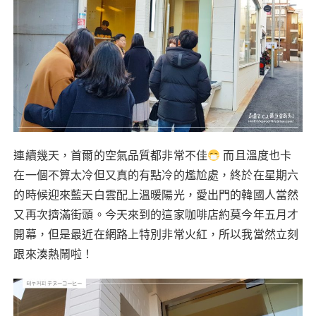
b
r
st
A
o
p
o
p
k
連續幾天，首爾的空氣品質都非常不佳
而且溫度也卡
在一個不算太冷但又真的有點冷的尷尬處，終於在星期六
的時候迎來藍天白雲配上溫暖陽光，愛出門的韓國人當然
又再次擠滿街頭。今天來到的這家咖啡店約莫今年五月才
開幕，但是最近在網路上特別非常火紅，所以我當然立刻
跟來湊熱鬧啦！