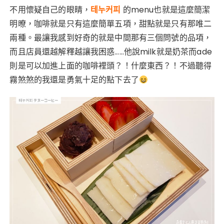
不用懷疑自己的眼睛，
테누커피
的menu也就是這麼簡潔
明暸，咖啡就是只有這麼簡單五項，甜點就是只有那唯二
兩種。最讓我感到好奇的就是中間那有三個問號的品項，
而且店員還越解釋越讓我困惑……他說milk就是奶茶而ade
則是可以加進上面的咖啡裡頭？！什麼東西？！不過聽得
霧煞煞的我還是勇氣十足的點下去了