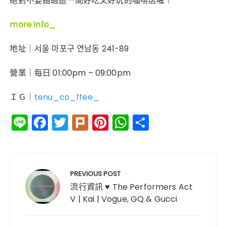
絕對不要錯過這一間好吃又好玩的咖啡店喔！
more info_
地址｜서울 마포구 연남동 241-89
營業｜每日 01:00pm – 09:00pm
ＩＧ｜
tenu_co_ffee_
Li
F
T
Pl
Pi
W
分
n
a
w
ur
n
h
享
e
c
it
k
te
a
文
e
te
re
ts
章
PREVIOUS POST
b
r
st
A
導
流行資訊 ♥ The Performers Act
o
p
V | Kai | Vogue, GQ & Gucci
覽
o
p