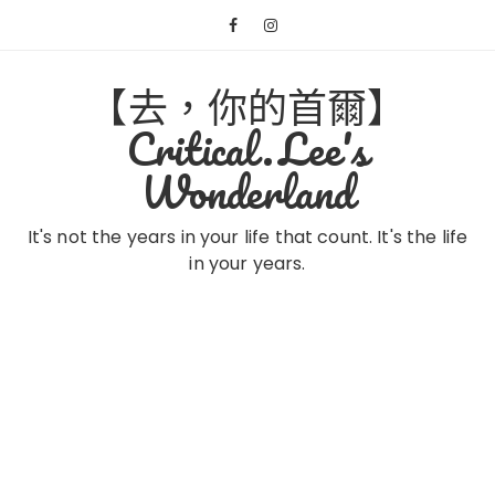
Skip
to
content
【去，你的首爾】
Critical.Lee's
Wonderland
It's not the years in your life that count. It's the life
in your years.