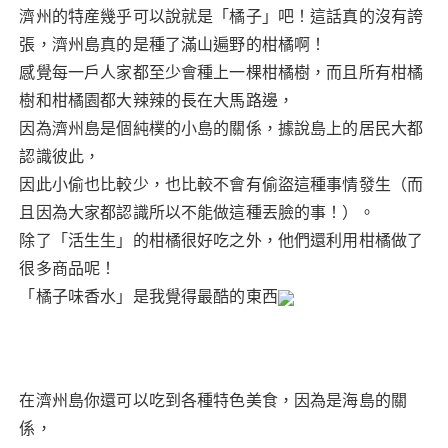
濟州的特産幾乎可以說就是「橘子」吧！這話真的沒有誇
張，濟州島真的是種了滿山遍野的柑橘啊！
感覺每一戶人家都至少會種上一棵柑橘樹，而且所有柑橘
樹和柑橘園都大辣辣的長在大馬路邊，
因為濟州島是個純樸的小島的關係，據說島上的居民大都
認識彼此，
因此小偷也比較少，也比較不會有偷盜這種事情發生（而
且因為大家都認識所以不能做這種丟臉的事！）。
除了「活生生」的柑橘很好吃之外，他們還利用柑橘做了
很多商品呢！
「橘子味香水」是我覺得最酷的東西
在濟州島你還可以吃到各種特色美食，因為是海島的關
係，