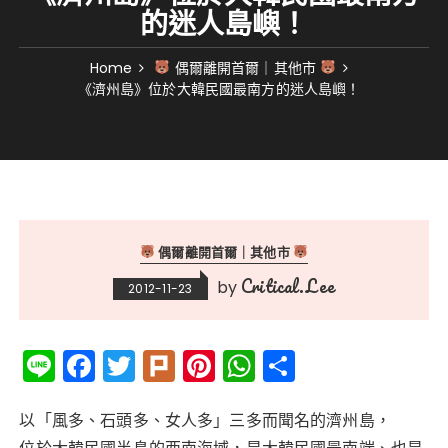
的迷人島嶼！
Home
偶爾離開首爾｜其他市
《濟州島》位於大韓民國最南方的迷人島嶼！
偶爾離開首爾｜其他市
Critical.Lee
by
2012-11-23
Li
F
T
Pl
Pi
W
分
n
a
w
ur
n
h
享
e
c
it
k
te
a
以「風多、石頭多、女人多」三多而聞名的濟州島，