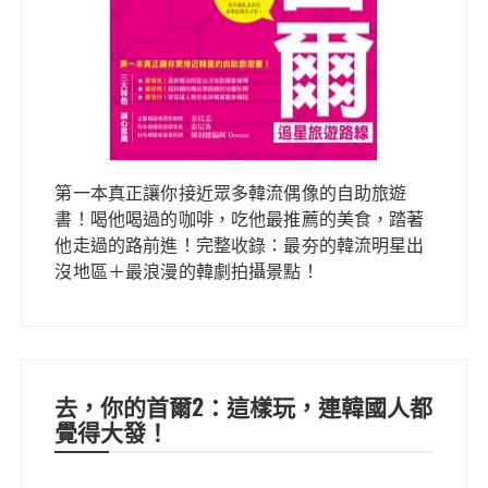
第一本真正讓你接近眾多韓流偶像的自助旅遊
書！喝他喝過的咖啡，吃他最推薦的美食，踏著
他走過的路前進！完整收錄：最夯的韓流明星出
沒地區＋最浪漫的韓劇拍攝景點！
去，你的首爾2：這樣玩，連韓國人都
覺得大發！