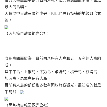
位於大韓民國半島的西南海域，是大韓民國最南端、也是
e
te
re
ts
最大的島嶼。
b
r
st
A
因位於中日韓三國的中央，因此也具有特殊的地緣政治意
o
p
義。
o
p
k
（照片摘自韓國觀光公社）
濟州島四面環海，目前由八座有人島和五十五座無人島組
成，
其中牛島、上揪島、下揪島、飛陽島、橫干島、秋浦島、
加波島、馬羅島是有人島，
目前有人島的部份也多數有開放旅客觀光，最知名的就是
牛島啦！
（照片摘自韓國觀光公社）