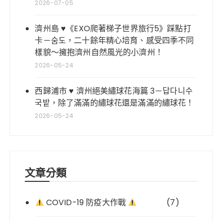
2026-07-05
濟州島 ♥《EXO爬著梯子世界旅行5》踩點打
卡－숨도，二十餘年精心培育、感受四季不同
樣貌～擁抱濟州自然風光的小濟州！
2026-05-24
西歸浦市 ♥ 濟州絕美繡球花海篇 3－답다니수
국밭，除了滿滿的繡球花還是滿滿的繡球花！
2026-05-24
文章分類
COVID-19 防疫大作戰
(7)