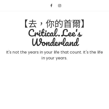
Skip
to
content
【去，你的首爾】
Critical.Lee's
Wonderland
It's not the years in your life that count. It's the life
in your years.