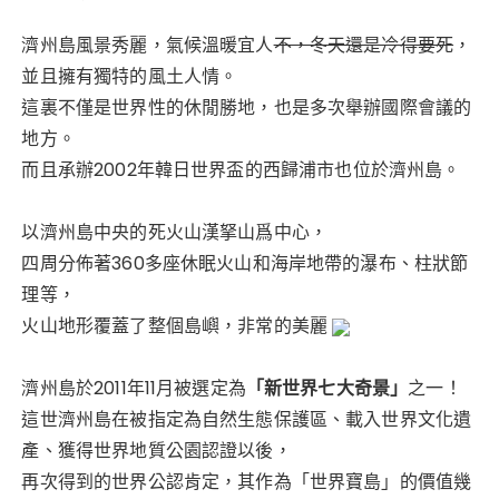
濟州島風景秀麗，氣候溫暖宜人
不，冬天還是冷得要死
，
並且擁有獨特的風土人情。
這裏不僅是世界性的休閒勝地，也是多次舉辦國際會議的
地方。
而且承辦
2002
年韓日世界盃的西歸浦市也位於濟州島。
以濟州島中央的死火山漢拏山爲中心，
四周分佈著
360
多座休眠火山和海岸地帶的瀑布、柱狀節
理等，
火山地形覆蓋了整個島嶼，非常的美麗
濟州島於2011年11月被選定為
「新世界七大奇景」
之一！
這世濟州島在被指定為自然生態保護區、載入世界文化遺
產、獲得世界地質公園認證以後，
再次得到的世界公認肯定，其作為「世界寶島」的價值幾