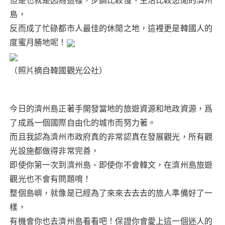
但是也就是因為這樣，步調比較慢、生活比較悠閒的濟州
島，
反而成了忙碌都市人最佳的休閒之地，這裡更是韓國人的
度蜜月勝地呢！
（照片摘自韓國觀光公社）
今日的濟州島正著手開發當地的旅遊資源和地政資源，爲
了成爲一個國際自由化的城市而努力著。
而且我認為濟州市政府真的非常認真在發展觀光，所有觀
光設施都做得非常完善，
即使你第一次到濟州島、即使你不會韓文，在濟州島旅遊
觀光也不會有問題唷！
整個島嶼，就像是已經為了來來去去去的旅人準備好了一
樣，
有機會你也去濟州島看看吧！保證你會愛上這一個迷人的