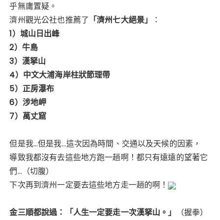
乎無庸置疑。
濟州觀光公社也推薦了
「濟州七大絕景」
：
1）城山日出峰
2）牛島
3）漢拏山
4）中文大浦海岸柱狀節理帶
5）正房瀑布
6）涉地岬
7）萬丈窟
但是我…但是我…這次因為時間、交通以及天候的因素，
導致我都沒有去這些地方跑一趟啊！都只有遠遠的望著它
們…（切腹）
下次再到濟州一定要去這些地方走一趟的啊！
金三順都說過：「人生一定要走一次漢拏山。」
（握拳）