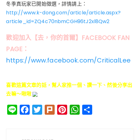
冬季真玩家已開始徵選，詳情請上：
http://www.k-dong.com/article/article.aspx?
article_id=ZQ4c70nbmCGH96tJ2xl8Qw2
歡迎加入【去，你的首爾】FACEBOOK FAN
PAGE：
https://www.facebook.com/CriticalLee
喜歡這篇文章的話，幫人家推一個、讚一下、然後分享出
去嘛～啾啾
Li
F
T
Pl
Pi
W
分
n
a
w
ur
n
h
享
e
c
it
k
te
a
文
e
te
re
ts