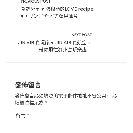
章
PREVIOUS POST
b
r
st
A
導
食譜分享 ♥ 張根碩的LOVE recipe
o
p
♥，リンごチツプ 蘋果薄片！
覽
o
p
k
NEXT POST
JIN AIR 真玩家 ♥ JIN AIR 真航空，
帶你飛往濟州島玩樂趣！
發佈留言
發佈留言必須填寫的電子郵件地址不會公開。
必
填欄位標示為
*
留言
*