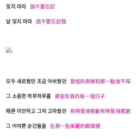
잊지 마라
請不要忘記
날 잊지 마라
請不要忘記我
모두 새로웠던 조금 아쉬웠던
曾經的新鮮和那一點捨不得
그 소중한 하루하루를
那些珍貴的每一個日子
때론 미안하고 그저 고마웠던
有時覺得抱歉有時覺得感謝
그 어여쁜 순간들을
在那一些美麗的瞬間裡