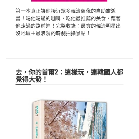
第一本真正讓你接近眾多韓流偶像的自助旅遊
書！喝他喝過的咖啡，吃他最推薦的美食，踏著
他走過的路前進！完整收錄：最夯的韓流明星出
沒地區＋最浪漫的韓劇拍攝景點！
去，你的首爾2：這樣玩，連韓國人都
覺得大發！