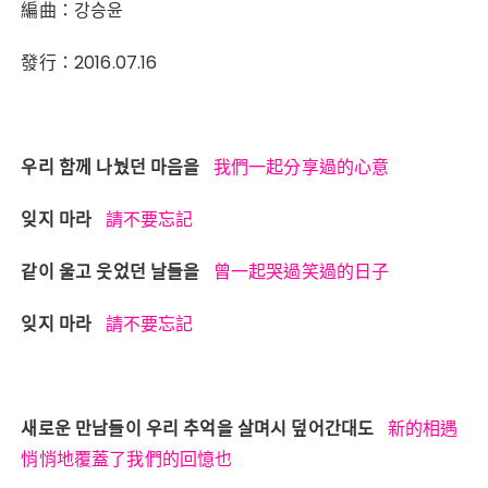
編曲：강승윤
發行：2016.07.16
우리 함께 나눴던 마음을
我們一起分享過的心意
잊지 마라
請不要忘記
같이 울고 웃었던 날들을
曾一起哭過笑過的日子
잊지 마라
請不要忘記
새로운 만남들이 우리 추억을 살며시 덮어간대도
新的相遇
悄悄地覆蓋了我們的回憶也