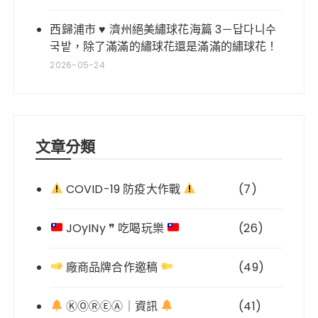
西歸浦市 ♥ 濟州絕美繡球花海篇 3－답다니수
국밭，除了滿滿的繡球花還是滿滿的繡球花！
2026-05-24
文章分類
COVID-19 防疫大作戰
(7)
JOyINy ❞ 吃喝玩樂
(26)
廠商品牌合作邀稿
(49)
ⓀⓄⓇⒺⒶ｜資訊
(41)