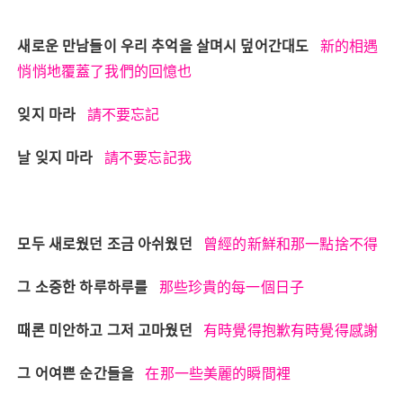
새로운 만남들이 우리 추억을 살며시 덮어간대도
新的相遇
悄悄地覆蓋了我們的回憶也
잊지 마라
請不要忘記
날 잊지 마라
請不要忘記我
모두 새로웠던 조금 아쉬웠던
曾經的新鮮和那一點捨不得
그 소중한 하루하루를
那些珍貴的每一個日子
때론 미안하고 그저 고마웠던
有時覺得抱歉有時覺得感謝
그 어여쁜 순간들을
在那一些美麗的瞬間裡