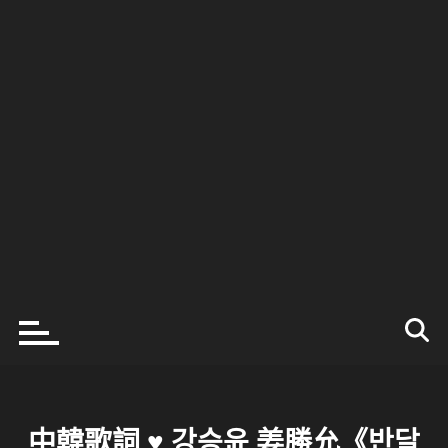
中韓歌詞 ♥ 강승윤 姜勝允《반달