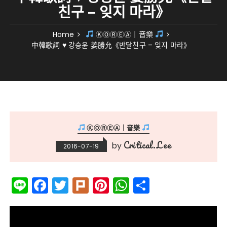
친구 – 잊지 마라》
Home
ⓀⓄⓇⒺⒶ｜音樂
中韓歌詞 ♥ 강승윤 姜勝允《반달친구 – 잊지 마라》
ⓀⓄⓇⒺⒶ｜音樂
Critical.Lee
by
2016-07-19
Li
F
T
Pl
Pi
W
分
n
a
w
ur
n
h
享
e
c
it
k
te
a