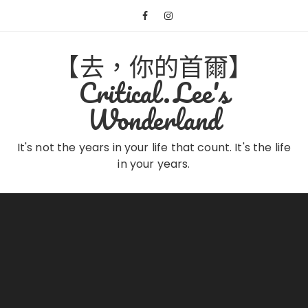
Skip
to
content
【去，你的首爾】
Critical.Lee's
Wonderland
It's not the years in your life that count. It's the life
in your years.