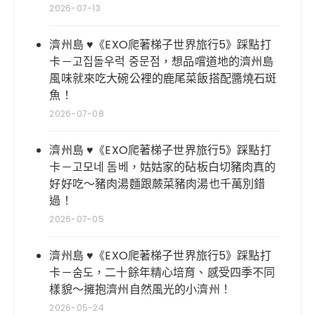
2026-07-13
濟州島 ♥《EXO爬著梯子世界旅行5》踩點打
卡－고집돌우럭 중문점，想品嚐道地的濟州島
風味就來吃大碗公裡的鹿尾菜飯搭配醬燒石斑
魚！
2026-07-08
濟州島 ♥《EXO爬著梯子世界旅行5》踩點打
卡－고모네 돔베，姑姑家的砧板白切豬肉真的
好好吃～豬肉湯麵跟蕨菜豬肉湯也千萬別錯
過！
2026-07-05
濟州島 ♥《EXO爬著梯子世界旅行5》踩點打
卡－숨도，二十餘年精心培育、感受四季不同
樣貌～擁抱濟州自然風光的小濟州！
2026-05-24