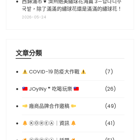
西歸浦市 ♥ 濟州絕美繡球花海篇 3－답다니수
국밭，除了滿滿的繡球花還是滿滿的繡球花！
2026-05-24
文章分類
COVID-19 防疫大作戰
(7)
JOyINy ❞ 吃喝玩樂
(26)
廠商品牌合作邀稿
(49)
ⓀⓄⓇⒺⒶ｜資訊
(41)