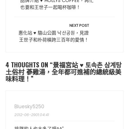
b
r
st
A
導
品牌介紹 ♥ HOLLYS COFFEE，再忙
o
p
也要和王世子一起喝杯咖啡！
覽
o
p
k
NEXT POST
惠化站 ♥ 駱山公園 낙산공원，見證
王世子和朴荷橫跨三百年的愛情！
4 THOUGHTS ON “
景福宮站 ♥ 토속촌 삼계탕
土俗村 蔘雞湯，全年都可進補的總統級美
味料理！
”
Bluesky5250
2012-06-2901:04:41
排隊的人也太多了吧^^"