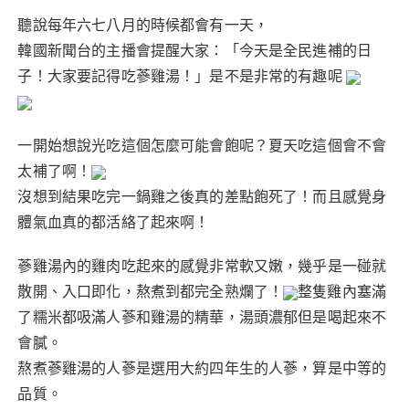
聽說每年六七八月的時候都會有一天，
韓國新聞台的主播會提醒大家：「今天是全民進補的日
子！大家要記得吃蔘雞湯！」是不是非常的有趣呢
一開始想說光吃這個怎麼可能會飽呢？夏天吃這個會不會
太補了啊！
沒想到結果吃完一鍋雞之後真的差點飽死了！而且感覺身
體氣血真的都活絡了起來啊！
蔘雞湯內的雞肉吃起來的感覺非常軟又嫩，幾乎是一碰就
散開、入口即化，熬煮到都完全熟爛了！
整隻雞內塞滿
了糯米都吸滿人蔘和雞湯的精華，湯頭濃郁但是喝起來不
會膩。
熬煮蔘雞湯的人蔘是選用大約四年生的人蔘，算是中等的
品質。