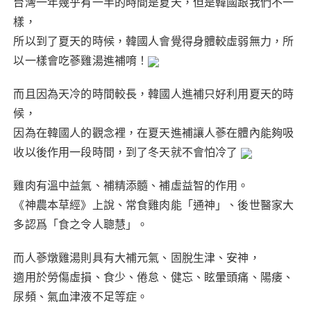
台灣一年幾乎有一半的時間是夏天，但是韓國跟我們不一
樣，
所以到了夏天的時候，韓國人會覺得身體較虛弱無力，所
以一樣會吃蔘雞湯進補唷！
而且因為天冷的時間較長，韓國人進補只好利用夏天的時
候，
因為在韓國人的觀念裡，在夏天進補讓人蔘在體內能夠吸
收以後作用一段時間，到了冬天就不會怕冷了
雞肉有溫中益氣、補精添髓、補虛益智的作用。
《神農本草經》上說、常食雞肉能「通神」、後世醫家大
多認爲「食之令人聰慧」。
而人蔘燉雞湯則具有大補元氣、固脫生津、安神，
適用於勞傷虛損、食少、倦怠、健忘、眩暈頭痛、陽痿、
尿頻、氣血津液不足等症。