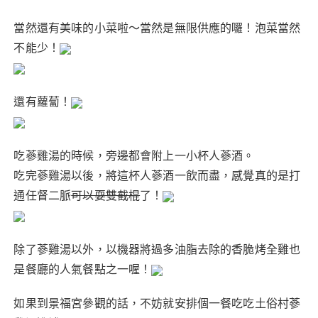
當然還有美味的小菜啦～當然是無限供應的囉！泡菜當然
不能少！
還有蘿蔔！
吃蔘雞湯的時候，旁邊都會附上一小杯人蔘酒。
吃完蔘雞湯以後，將這杯人蔘酒一飲而盡，感覺真的是打
通任督二脈
可以耍雙截棍
了！
除了蔘雞湯以外，以機器將過多油脂去除的香脆烤全雞也
是餐廳的人氣餐點之一喔！
如果到景福宮參觀的話，不妨就安排個一餐吃吃土俗村蔘