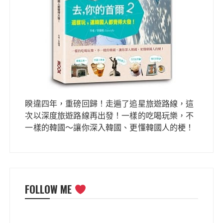
睽違四年，重磅回歸！走遍了追星旅遊路線，這
次以深度旅遊路線再出發！一樣的吃喝玩樂，不
一樣的韓國～讓你深入韓國、更懂韓國人的梗！
FOLLOW ME