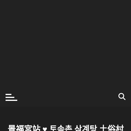
景福宮站 ♥ 토속촌 삼계탕 土俗村