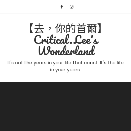
Skip
to
content
【去，你的首爾】
Critical.Lee's
Wonderland
It's not the years in your life that count. It's the life
in your years.