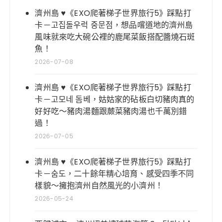
濟州島 ♥《EXO爬著梯子世界旅行5》踩點打
卡－고집돌우럭 중문점，想品嚐道地的濟州島
風味就來吃大碗公裡的鹿尾菜飯搭配醬燒石斑
魚！
2026-07-08
濟州島 ♥《EXO爬著梯子世界旅行5》踩點打
卡－고모네 돔베，姑姑家的砧板白切豬肉真的
好好吃～豬肉湯麵跟蕨菜豬肉湯也千萬別錯
過！
2026-07-05
濟州島 ♥《EXO爬著梯子世界旅行5》踩點打
卡－숨도，二十餘年精心培育、感受四季不同
樣貌～擁抱濟州自然風光的小濟州！
2026-05-24