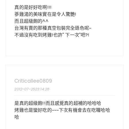
真的是好好吃啊!!!
蔘雞湯的美味實在是令人驚艷!
而且超級飽的^^
台灣有賣的那種真空包裝完全遜色呢~
不過沒有吃到烤雞!也許" 下一次"吧?!
Criticallee0809
2012-07-2523:14:28
是真的超級飽!!而且感覺真的超補的哈哈哈
烤雞也是蠻好吃的~~~下次有機會去在吃囉哈哈
哈