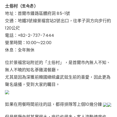
n
a
w
ur
n
h
享
e
c
it
k
te
a
土俗村（토속촌）
地址：首爾市鍾路區體府洞 85-1號
e
te
re
ts
交通：地鐵3號線景福宮站2號出口，往孝子洞方向步行約
b
r
st
A
120公尺
o
p
電話：+82-2-737-7444
o
p
營業時間：10:00～22:00
k
休息：全年無休
位於景福宮站附近的「土俗村」，是首爾市內無人不知、
無人不曉的知名蔘雞湯餐廳。
尤其是因為深獲前韓國總統盧武鉉生前的喜愛，因此更為
聲名遠播，受到大家的矚目。
如果在用餐時間前往的話，都得排隊等上個10幾分鐘
但是餐廳內部其實很大，座位也很多，客人流動速度也