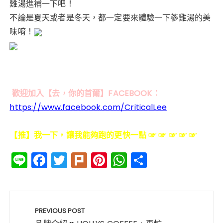
雞湯進補一下吧！
不論是夏天或者是冬天，都一定要來體驗一下蔘雞湯的美
味唷！
歡迎加入【去，你的首爾】FACEBOOK：
https://www.facebook.com/CriticalLee
【推】我一下，讓我能夠跑的更快一點 ☞ ☞ ☞ ☞ ☞
Li
F
T
Pl
Pi
W
分
n
a
w
ur
n
h
享
e
c
it
k
te
a
文
e
te
re
ts
章
PREVIOUS POST