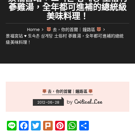
蔘雞湯，全年都可進補的總統級
美味料理！
Home
去，你的首爾｜鐘路區
景福宮站 ♥ 토속촌 삼계탕 土俗村 蔘雞湯，全年都可進補的總統
級美味料理！
去，你的首爾｜鐘路區
Critical.Lee
by
2012-06-28
Li
F
T
Pl
Pi
W
分