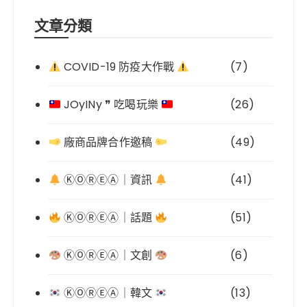
文章分類
COVID-19 防疫大作戰
(7)
JOyINy ❞ 吃喝玩樂
(26)
廠商品牌合作邀稿
(49)
ⓀⓄⓇⒺⒶ｜資訊
(41)
ⓀⓄⓇⒺⒶ｜話題
(51)
ⓀⓄⓇⒺⒶ｜文創
(6)
ⓀⓄⓇⒺⒶ｜韓文
(13)