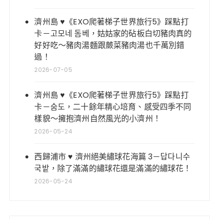
濟州島 ♥《EXO爬著梯子世界旅行5》踩點打
卡－고모네 돔베，姑姑家的砧板白切豬肉真的
好好吃～豬肉湯麵跟蕨菜豬肉湯也千萬別錯
過！
2026-07-05
濟州島 ♥《EXO爬著梯子世界旅行5》踩點打
卡－숨도，二十餘年精心培育、感受四季不同
樣貌～擁抱濟州自然風光的小濟州！
2026-05-24
西歸浦市 ♥ 濟州絕美繡球花海篇 3－답다니수
국밭，除了滿滿的繡球花還是滿滿的繡球花！
2026-05-24