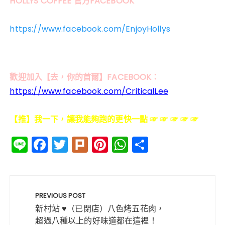
HOLLYS COFFEE 官方FACEBOOK
https://www.facebook.com/EnjoyHollys
歡迎加入【去，你的首爾】FACEBOOK：
https://www.facebook.com/CriticalLee
【推】我一下，讓我能夠跑的更快一點 ☞ ☞ ☞ ☞ ☞
Li
F
T
Pl
Pi
W
分
n
a
w
ur
n
h
享
e
c
it
k
te
a
文
e
te
re
ts
章
PREVIOUS POST
b
r
st
A
導
新村站 ♥（已閉店）八色烤五花肉，
o
p
超過八種以上的好味道都在這裡！