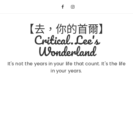
Skip
to
content
【去，你的首爾】
Critical.Lee's
Wonderland
It's not the years in your life that count. It's the life
in your years.