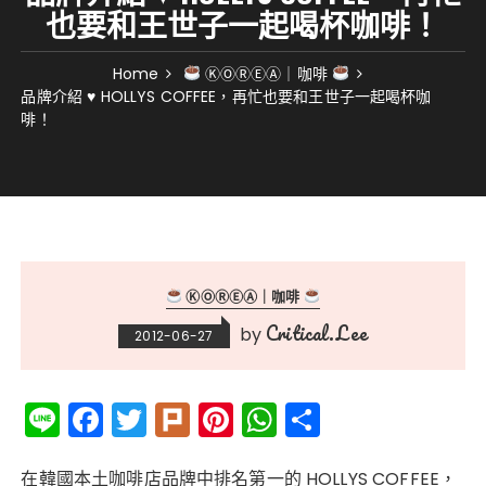
也要和王世子一起喝杯咖啡！
Home
ⓀⓄⓇⒺⒶ｜咖啡
品牌介紹 ♥ HOLLYS COFFEE，再忙也要和王世子一起喝杯咖
啡！
ⓀⓄⓇⒺⒶ｜咖啡
Critical.Lee
by
2012-06-27
Li
F
T
Pl
Pi
W
分
n
a
w
ur
n
h
享
在韓國本土咖啡店品牌中排名第一的 HOLLYS COFFEE，