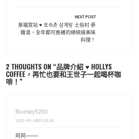
覽
o
p
k
NEXT POST
景福宮站 ♥ 토속촌 삼계탕 土俗村 蔘
雞湯，全年都可進補的總統級美味
料理！
2 THOUGHTS ON “
品牌介紹 ♥ HOLLYS
COFFEE，再忙也要和王世子一起喝杯咖
啡！
”
Bluesky5250
2012-06-2801:28:36
阿阿~~~~~