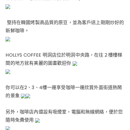
e
c
it
k
te
a
e
te
re
ts
b
r
st
A
堅持在韓國烤製高品質的原豆，並為客戶送上剛剛炒好的
o
p
新鮮咖啡。
o
p
k
HOLLYS COFFEE 明洞店位於明洞中央路，在往２樓樓梯
間的地方就有美麗的圖畫歡迎你
你可以在2、3、4樓一邊享受咖啡一邊欣賞外面街道熱鬧
的景象
另外，咖啡店內還設有吸煙室，電腦和無線網絡，便於您
隨時免費使用