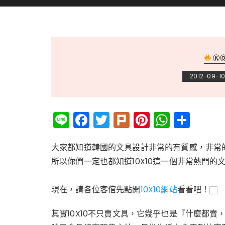
Ⓚ
2012-09-1
Li
F
T
Pl
Pi
W
分
n
a
w
ur
n
h
享
e
c
it
k
te
a
大家都知道韓國的文具設計非常的有質感，非常
所以你們一定也都知道10X10這一個非常熱門的
e
te
re
ts
b
r
st
A
現在，請各位客倌先點開
10X10網站
看看吧！
o
p
o
p
其實10X10不只賣文具，它幾乎也是『什麼都賣