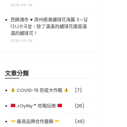
2026-05-24
西歸浦市 ♥ 濟州絕美繡球花海篇 3－답
다니수국밭，除了滿滿的繡球花還是滿
滿的繡球花！
2026-05-24
文章分類
COVID-19 防疫大作戰
(7)
JOyINy ❞ 吃喝玩樂
(26)
廠商品牌合作邀稿
(49)