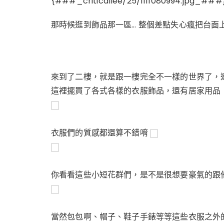
{###_criticallee/25/1111080994.jpg_###
那時候逛到飾品那一區… 整個差點失心瘋把台面
來到了二樓，就是跟一樓完全不一樣的世界了，
這裡擺買了各式各樣的衣服飾品，還有居家用品
衣服們的質感都還算不錯唷
你看看這些小短花群們，是不是很想要豪氣的跟
當然包包啊、帽子、鞋子手錶等等這些衣服之外