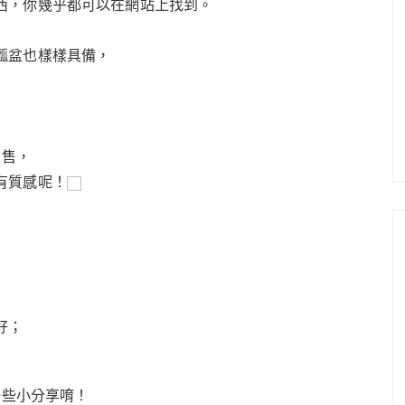
西，你幾乎都可以在網站上找到。
瓢盆也樣樣具備，
販售，
有質感呢！
好；
一些小分享唷！