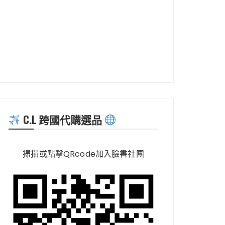
C.L 跨國代購選品
掃描或點擊QRcode加入臉書社團