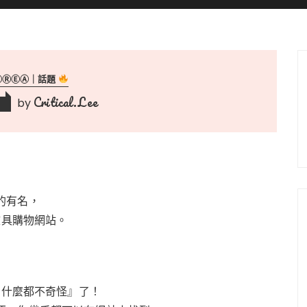
ⓄⓇⒺⒶ｜話題
Critical.Lee
by
0
的有名，
文具購物網站。
，什麼都不奇怪』了！