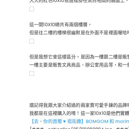
大大的紅色10X10就這樣掛在黑白相間的牆面上
這一間10X10總共有兩個樓層，
但是往二樓的樓梯很幽默是在外面不是裡面喔哈
但是我想它會這樣區分，是因為一樓跟二樓是販
一樓主要是販售文具商品、辦公室用品等，和一
還記得我跟大家介紹過的兩家賣可愛手鍊的品牌
我都是在這裡購入的唷！這一家10X10是他們實
【去，你的首爾 ♥ 逛街趣】BOMGOM 和 mo