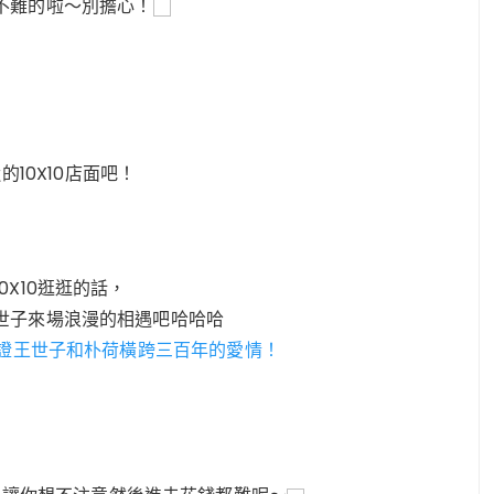
不難的啦～別擔心！
的10X10店面吧！
X10逛逛的話，
世子來場浪漫的相遇吧哈哈哈
見證王世子和朴荷橫跨三百年的愛情！