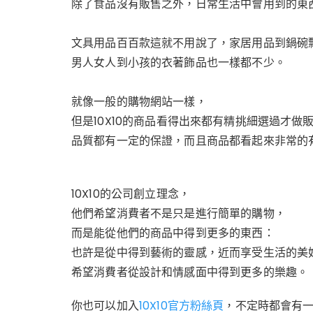
k
除了食品沒有販售之外，日常生活中會用到的東
文具用品百百款這就不用說了，家居用品到鍋碗
男人女人到小孩的衣著飾品也一樣都不少。
就像一般的購物網站一樣，
但是10X10的商品看得出來都有精挑細選過才做
品質都有一定的保證，而且商品都看起來非常的
10X10的公司創立理念，
他們希望消費者不是只是進行簡單的購物，
而是能從他們的商品中得到更多的東西：
也許是從中得到藝術的靈感，近而享受生活的美
希望消費者從設計和情感面中得到更多的樂趣。
你也可以加入
10X10官方粉絲頁
，不定時都會有