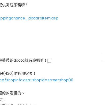
提供寄送服務唷！
hoppingchance_aboarditem.asp
熟悉的doota就有設櫃唷！
站(420)附近那家囉！
hop/shopinfo.asp?shopid=streetshop011
輕鬆的看懂的～
走，