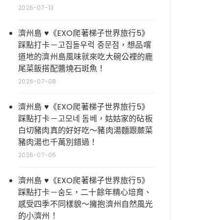
2026-07-13
濟州島 ♥《EXO爬著梯子世界旅行5》
踩點打卡－고집돌우럭 중문점，想品嚐
道地的濟州島風味就來吃大碗公裡的鹿
尾菜飯搭配醬燒石斑魚！
2026-07-08
濟州島 ♥《EXO爬著梯子世界旅行5》
踩點打卡－고모네 돔베，姑姑家的砧板
白切豬肉真的好好吃～豬肉湯麵跟蕨菜
豬肉湯也千萬別錯過！
2026-07-05
濟州島 ♥《EXO爬著梯子世界旅行5》
踩點打卡－숨도，二十餘年精心培育、
感受四季不同樣貌～擁抱濟州自然風光
的小濟州！