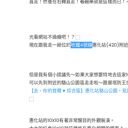
直走！然後在右轉直走！
看起來
就是這樣而已！
光看網站不過癮吧！？
現在跟我走一趟位於
地鐵4號線
惠化站(420)附近
但是我有個小提議先～如果大家想要特地去這家10
可以先到附近的駱山公園區走走啦～跟屋塔防王
【去，你的首爾 ♥ 綜合區】惠化站駱山公園，
惠化站的10X10有著非常醒目的外觀裝潢。