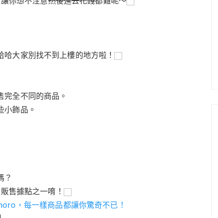
，讓你想不注意
然後進去花錢
都難呢～
哈哈大家別找不到上樓的地方啦！
售完全不同的商品。
些小飾品。
嗎？
體販售據點之一唷！
rimoro，每一樣商品都讓你驚奇不已！