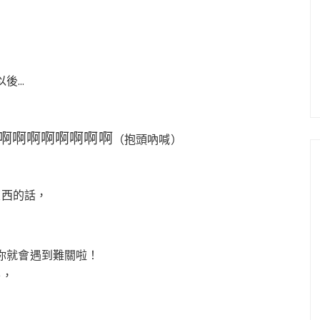
以後…
啊啊啊啊啊啊啊啊
（抱頭吶喊）
東西的話，
你就會遇到難關啦！
外，