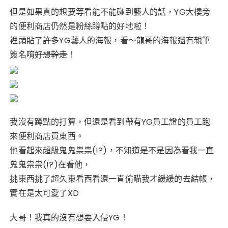
但是如果真的想要等看能不能碰到藝人的話，YG大樓旁
的便利商店仍然是粉絲蹲點的好地啦！
裡頭貼了許多YG藝人的海報，看～龍哥的海報還有親筆
簽名唷
好想幹走
！
我沒有蹲點的打算，但還是看到帶有YG員工證的員工跑
來便利商店買東西。
他看起來超級鬼鬼祟祟(!?)，不知道是不是因為看我一直
鬼鬼祟祟(!?)在看他，
挑東西挑了超久東看西看還一直偷瞄我才緩緩的去結帳，
實在是太可愛了XD
大哥！我真的沒有想要入侵YG！