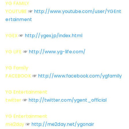
YG FAMILY
YOUTUBE
http://www.youtube.com/user/YGEnt
☞
ertainment
YGEX
http://ygex.jp/index.html
☞
YG LIFE
http://www.yg-life.com/
☞
YG Family
FACEBOOK
http://www.facebook.com/ygfamily
☞
YG Entertainment
twitter
http://twitter.com/ygent_official
☞
YG Entertainment
me2day
http://me2day.net/ygonair
☞