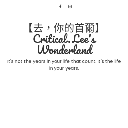
Skip
to
content
【去，你的首爾】
Critical.Lee's
Wonderland
It's not the years in your life that count. It's the life
in your years.