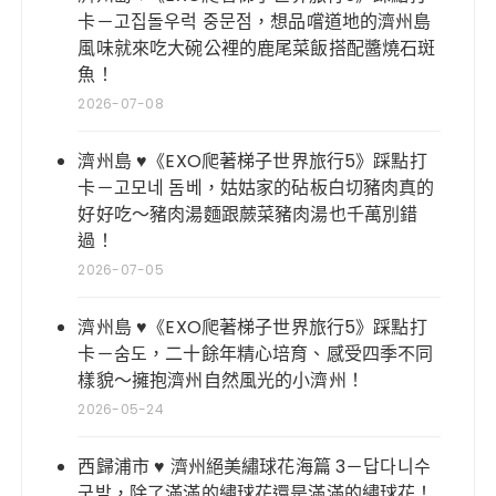
卡－고집돌우럭 중문점，想品嚐道地的濟州島
風味就來吃大碗公裡的鹿尾菜飯搭配醬燒石斑
魚！
2026-07-08
濟州島 ♥《EXO爬著梯子世界旅行5》踩點打
卡－고모네 돔베，姑姑家的砧板白切豬肉真的
好好吃～豬肉湯麵跟蕨菜豬肉湯也千萬別錯
過！
2026-07-05
濟州島 ♥《EXO爬著梯子世界旅行5》踩點打
卡－숨도，二十餘年精心培育、感受四季不同
樣貌～擁抱濟州自然風光的小濟州！
2026-05-24
西歸浦市 ♥ 濟州絕美繡球花海篇 3－답다니수
국밭，除了滿滿的繡球花還是滿滿的繡球花！