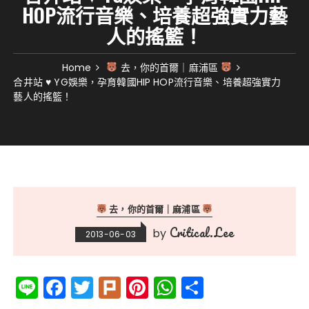
HOP流行音樂、培養超強實力藝
人的搖籃！
Home
去，你的首爾｜麻浦區
合井站 ♥ YG娛樂，孕育韓國HIP HOP流行音樂、培養超強實力
藝人的搖籃！
去，你的首爾｜麻浦區
Critical.Lee
by
2013-06-03
Li
F
T
Pl
Pi
W
分