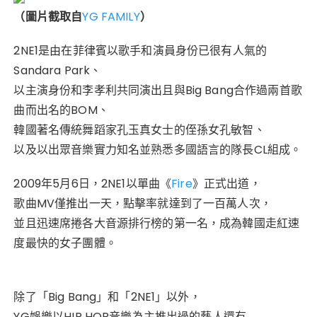
（圖片截取自
YG FAMILY
）
2NE1是由在菲律賓以歌手和演員身份已很有人氣的
Sandara Park、
以主演身份和李孝利共同演出且與Big Bang合作過兩首歌
曲而出名的BOM、
韓國著名傳統舞蹈家孔玉真女士的侄孫女孔敏智、
以及以出眾音樂實力知名並熟悉多國語言的隊長CL組成。
2009年5月6日，2NE1以單曲《
Fire
》正式出道，
歌曲MV僅推出一天，點擊率就達到了一百萬人次，
並且迅速席捲各大音源排行榜的第一名，成為韓國走紅速
度最快的女子團體。
除了「Big Bang」和「2NE1」以外，
YG娛樂以HIP HOP音樂為主推出過的藝人還有