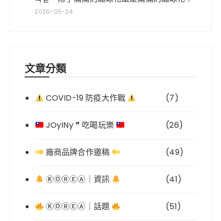
2026-05-24
文章分類
COVID-19 防疫大作戰
(7)
JOyINy ❞ 吃喝玩樂
(26)
廠商品牌合作邀稿
(49)
ⓀⓄⓇⒺⒶ｜資訊
(41)
ⓀⓄⓇⒺⒶ｜話題
(51)