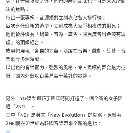
除了在音樂領域之外，他們的時尚品味也一直是大家所關
注的焦點：
每出一張專輯，音源絕對立刻攻佔各大排行榜；
每次有什麼新的造型，立刻成為大家爭相模仿的對象；
他們被評價為「銷量、音源、廣告、國民度皆出色沒有短
處」的頂級組合。
成員們展現了各自的才華，活躍在音樂、戲劇、綜藝、音
樂劇等多個領域，
以出色的音樂實力、強烈的風格、令人驚嘆的舞台魅力征
服了國內外數以百萬甚至千萬計的歌迷。
另外，YG娛樂還花了四年時間打造了一個全新的女子團
體「2NE1」。
其中「NE」是英文「New Evolution」的縮寫，象徵著
2NE1將在21世紀為韓國音樂帶來全新的進化。