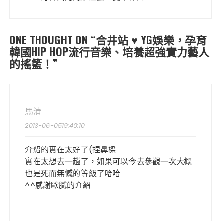
ONE THOUGHT ON “
合井站 ♥ YG娛樂，孕育
韓國HIP HOP流行音樂、培養超強實力藝人
的搖籃！
”
馬清
2013-06-0519:40:10
介紹的實在太好了(捏鼻樑
實在太想去一趟了，如果可以今去參觀一次大概
也是死而無憾的等級了哈哈
^^感謝歐膩的介紹