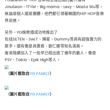
JinuSean、1TYM、Big mama、Lexy、Masta Wu等，
無論是個人還是團體，他們都引領著韓國的HIP HOP音樂
界前進。
另外，YG娛樂還成功地推出了
包括SE7EN、Swi.T、輝星、Gummy等具有超強實力的
歌手，還有像是具惠善、劉仁娜等知名演員。
後來陸續加入了一些早已經出道了幾年的藝人，像是
PSY、Tablo、Epik High等人。
（圖片截取自
YG FAMILY
）
（圖片截取自
YG FAMILY
）