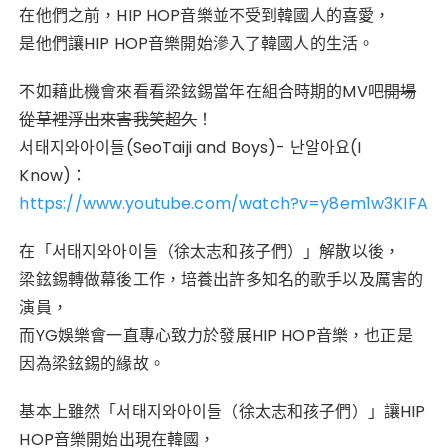
在他們之前，HIP HOP音樂並不受到韓國人的喜愛，
是他們讓HIP HOP音樂開始滲入了韓國人的生活。
不如藉此機會來看看梁鉉錫當年在組合時期的MV吧
開場
從草裡浮出來害我笑超久
！
서태지와아이들(SeoTaiji and Boys)- 난알아요(I
Know)：
https://www.youtube.com/watch?v=y8em1w3KIFA
在「서태지와아이들（徐太志和孩子們）」解散以後，
梁鉉錫轉做幕後工作，培養出許多知名的歌手以及厲害的
演員，
而YG娛樂會一直專心致力於發展HIP HOP音樂，也正是
因為梁鉉錫的緣故。
基本上雖然「서태지와아이들（徐太志和孩子們）」讓HIP
HOP音樂開始出現在韓國，