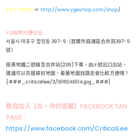
YG E-SHOP
http://www.ygeshop.com/shop
/
☞
YG娛樂大樓位址
서울시 마포구 합정동 397-5（首爾市麻浦區合井洞397-5
號）
搭乘地鐵二號線至合井站(238)下車，由
號出口出站，
⑧
建議可以先搜尋好地圖，看著地圖找路走會比較方便唷！
{###_criticallee/3/1916046114.jpg_###}
歡迎加入【去，你的首爾】FACEBOOK FAN
PAGE：
https://www.facebook.com/CriticalLee