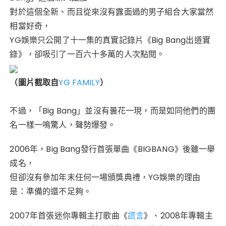
對於這個全新、而且從來沒有露面過的男子組合大家當然
相當好奇，
YG娛樂只公開了十一集的真實記錄片《Big Bang出道實
錄》，卻吸引了一百六十多萬的人次點閱。
（圖片截取自
YG FAMILY
）
不過，「Big Bang」並沒有曇花一現，而是如同他們的團
名一樣一鳴驚人，聲勢爆發。
2006年，Big Bang發行首張單曲《BIGBANG》後雖一舉
成名，
但卻沒有參加年末任何一場頒獎典禮，YG娛樂的理由
是：準備的還不足夠。
2007年首張迷你專輯主打歌曲《
》、2008年專輯主
謊言