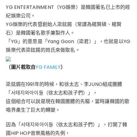
n
a
w
ur
n
h
享
e
c
it
k
te
a
YG ENTERTAINMENT（YG娛樂）
是韓國著名已上市的經
紀娛樂公司。
e
te
re
ts
YG娛樂的代表暨創始人梁鉉錫（常譯為楊賢碩、楊賢
b
r
st
A
石）是韓國著名歌手兼製作人。
o
p
「YG」的意思是「Yang Goon（梁君）」，也就是以YG
o
p
娛樂代表梁鉉錫的姓氏來做取名。
k
（圖片截取自
YG FAMILY
）
梁鉉錫在1991年的時候，和徐太志、李JUNO組成團體
「서태지와아이들（徐太志和孩子們）」，
這個組合可以說是現在韓國團體的先驅，當時讓韓國的歌
唱界產生了巨大的轉變。
因為「서태지와아이들（徐太志和孩子們）」，打開了韓
國HIP HOP音樂風格的先例，