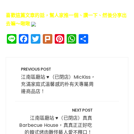
喜歡這篇文章的話，幫人家推一個、讚一下、然後分享出
去嘛～啾啾
Li
F
T
Pl
Pi
W
分
n
a
w
ur
n
h
享
e
c
it
k
te
a
文
e
te
re
ts
章
PREVIOUS POST
b
r
st
A
導
江南區廳站 ♥（已閉店）MicKiss，
o
p
充滿家庭式溫馨感的朴有天專屬周
覽
邊商品店！
o
p
k
NEXT POST
江南區廳站 ♥（已閉店）真真
Barbecue House，真真正正好吃
的韓式烤肉難怪藝人愛不釋口！