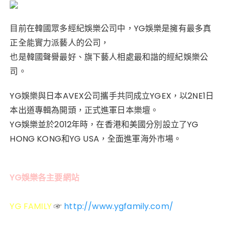
目前在韓國眾多經紀娛樂公司中，YG娛樂是擁有最多真
正全能實力派藝人的公司，
也是韓國聲譽最好、旗下藝人相處最和諧的經紀娛樂公
司。
YG娛樂與日本AVEX公司攜手共同成立YGEX，以2NE1日
本出道專輯為開頭，正式進軍日本樂壇。
YG娛樂並於2012年時，在香港和美國分別設立了YG
HONG KONG和YG USA，全面進軍海外市場。
YG娛樂各主要網站
YG FAMILY
http://www.ygfamily.com/
☞