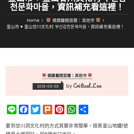
천문화마을，資訊補充看這裡！
Home
偶爾離開首爾｜其他市
釜山市 ♥ 釜山甘川文化村 부산감천문화마을，資訊補充看這裡！
偶爾離開首爾｜其他市
Critical.Lee
by
2013-03-03
Li
F
T
Pl
Pi
W
分
n
a
w
ur
n
h
享
e
c
it
k
te
a
要到甘川洞文化村的方式其實非常簡單
，
搭乘釜山地鐵1號