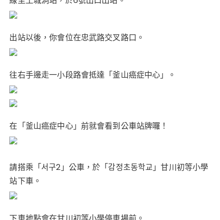
線至土城洞站，於6號出口出站。
e
te
re
ts
b
r
st
A
o
p
出站以後，你會位在忠武路交叉路口。
o
p
k
往右手邊走一小段路會抵達「釜山癌症中心」。
在「釜山癌症中心」前就會看到公車站牌囉！
請搭乘「서구2」公車，於「감정초동학교」甘川初等小學
站下車。
下車地點會在甘川初等小學停車場前。