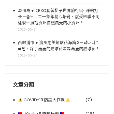
濟州島 ♥《EXO爬著梯子世界旅行5》踩點打
卡－숨도，二十餘年精心培育、感受四季不同
樣貌～擁抱濟州自然風光的小濟州！
2026-05-24
西歸浦市 ♥ 濟州絕美繡球花海篇 3－답다니수
국밭，除了滿滿的繡球花還是滿滿的繡球花！
2026-05-24
文章分類
COVID-19 防疫大作戰
(7)
JOyINy ❞ 吃喝玩樂
(26)