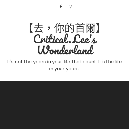
Skip
to
content
【去，你的首爾】
Critical.Lee's
Wonderland
It's not the years in your life that count. It's the life
in your years.