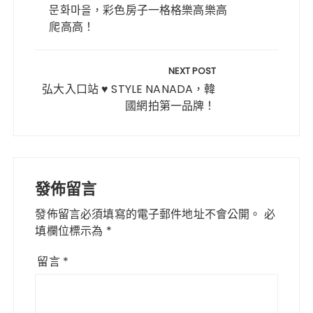
o
p
문화마을，彩色房子一格格樂高樂高
覽
爬高高！
o
p
k
NEXT POST
弘大入口站 ♥ STYLE NANADA，韓
國網拍第一品牌！
發佈留言
發佈留言必須填寫的電子郵件地址不會公開。
必
填欄位標示為
*
留言
*