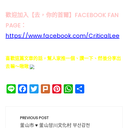
歡迎加入【去，你的首爾】FACEBOOK FAN
PAGE：
https://www.facebook.com/CriticalLee
喜歡這篇文章的話，幫人家推一個、讚一下、然後分享出
去嘛～啾啾
Li
F
T
Pl
Pi
W
分
n
a
w
ur
n
h
享
e
c
it
k
te
a
文
e
te
re
ts
章
PREVIOUS POST
b
r
st
A
導
釜山市 ♥ 釜山甘川文化村 부산감천