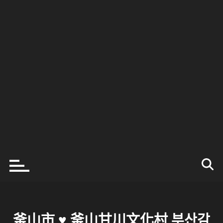
釜山市 ♥ 釜山甘川文化村 부산감