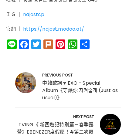
ＩＧ ｜
najostcp
官網 ｜
https://najost.modoo.at/
Li
F
T
Pl
Pi
W
分
n
a
w
ur
n
h
享
e
c
it
k
te
a
文
e
te
re
ts
章
PREVIOUS POST
b
r
st
A
導
中韓歌詞 ♥ EXO - Special
o
p
Album《守護你 지켜줄게 (Just as
覽
usual)》
o
p
k
NEXT POST
TVING《 新西遊記特別篇－春季露
營》EBENEZER度假屋！#第二次露