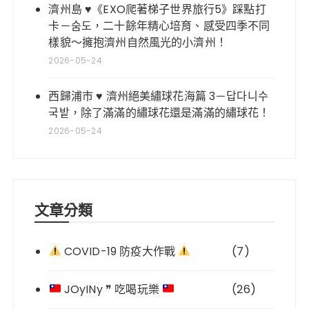
濟州島 ♥《EXO爬著梯子世界旅行5》踩點打
卡－숨도，二十餘年精心培育、感受四季不同
樣貌～擁抱濟州自然風光的小濟州！
2026-05-24
西歸浦市 ♥ 濟州絕美繡球花海篇 3－답다니수
국밭，除了滿滿的繡球花還是滿滿的繡球花！
2026-05-24
文章分類
COVID-19 防疫大作戰
(7)
JOyINy ❞ 吃喝玩樂
(26)