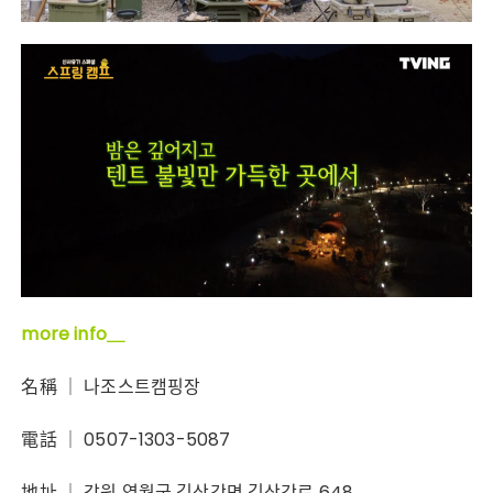
more info＿
名稱 ｜ 나조스트캠핑장
電話 ｜ 0507-1303-5087
地址 ｜ 강원 영월군 김삿갓면 김삿갓로 648