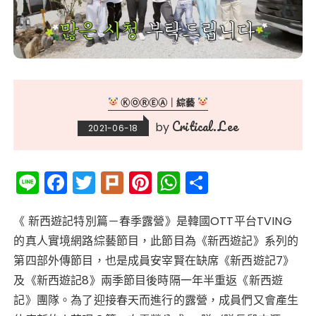
ⓀⓄⓇⒺⒶ｜綜藝
Critical.Lee
by
2021-06-18
Li
F
T
Pl
Pi
W
分
n
a
w
ur
n
h
享
e
c
it
k
te
a
《 新西遊記特別篇－春季露營》是韓國OTT平台TVING
的真人實境網路綜藝節目，此節目為《新西遊記》系列的
e
te
re
ts
第四部外傳節目，也是成員安宰賢在缺席《新西遊記7》
b
r
st
A
及《新西遊記8》兩季節目後時隔一年半重返《新西遊
o
p
記》團隊。為了迎接春天而進行的露營，成員們又會產生