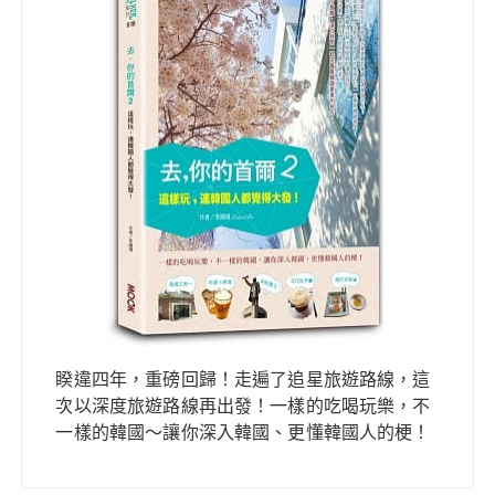
睽違四年，重磅回歸！走遍了追星旅遊路線，這
次以深度旅遊路線再出發！一樣的吃喝玩樂，不
一樣的韓國～讓你深入韓國、更懂韓國人的梗！