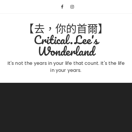
Skip
to
content
【去，你的首爾】
Critical.Lee's
Wonderland
It's not the years in your life that count. It's the life
in your years.