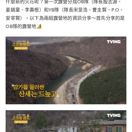
o
p
什麼新的火花呢？第一次露營分成OB隊（隊長殷志源、
k
姜鎬童、李壽根）和YB隊（隊長宋旻浩、曹圭賢、P.O、
安宰賢），以下為兩組露營地的資訊分享～首先分享的是
OB隊的露營地