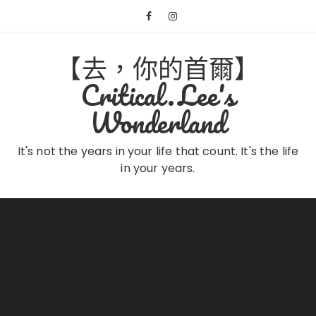
Skip
to
content
【去，你的首爾】
Critical.Lee's
Wonderland
It's not the years in your life that count. It's the life
in your years.