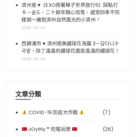
濟州島 ♥《EXO爬著梯子世界旅行5》踩點打
卡－숨도，二十餘年精心培育、感受四季不同
樣貌～擁抱濟州自然風光的小濟州！
2026-05-24
西歸浦市 ♥ 濟州絕美繡球花海篇 3－답다니수
국밭，除了滿滿的繡球花還是滿滿的繡球花！
2026-05-24
文章分類
COVID-19 防疫大作戰
(7)
JOyINy ❞ 吃喝玩樂
(26)