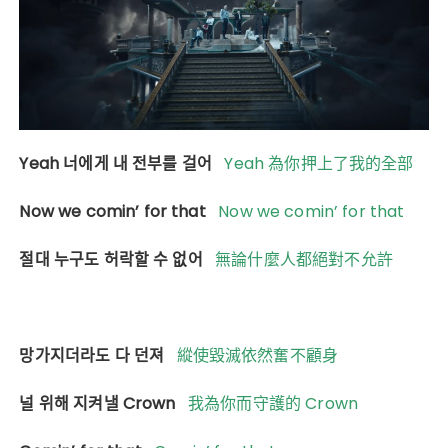
Yeah 너에게 내 전부를 걸어
Yeah 為你押上了我的全部
Now we comin’ for that
Now we comin’ for that
절대 누구도 허락할 수 없어
無論什麼人都絕對不允許
망가지더라도 다 던져
縱使毀滅依然奮不顧身
널 위해 지켜낼 Crown
我為你而守護的 Crown