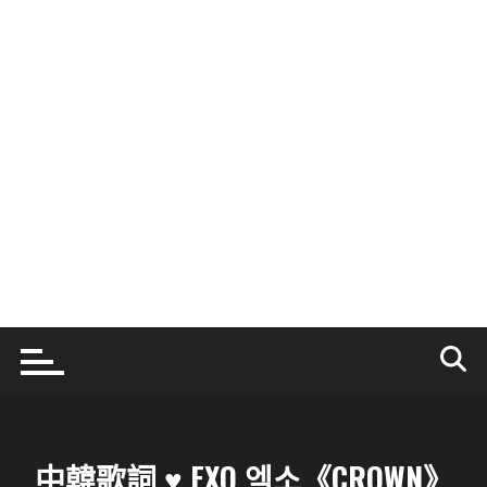
中韓歌詞 ♥ EXO 엑소《CROWN》