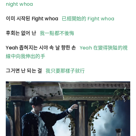
night whoa
이미 시작된 Fight whoa
已經開始的 Fight whoa
후회는 없어 난
我一點都不後悔
Yeah 좁혀지는 시야 속 날 향한 손
Yeah 在變得狹隘的視
線中向我伸出的手
그거면 난 되는 걸
我只要那樣子就行