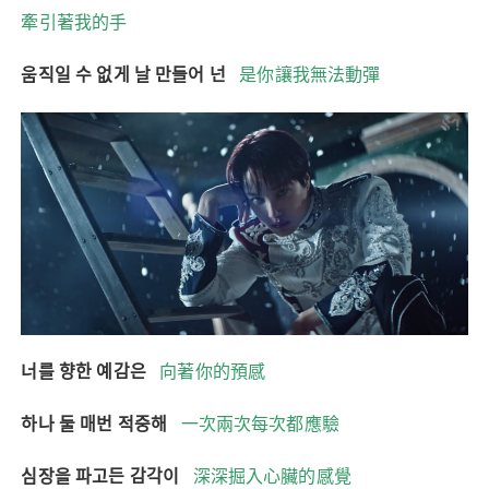
牽引著我的手
움직일 수 없게 날 만들어 넌
是你讓我無法動彈
너를 향한 예감은
向著你的預感
하나 둘 매번 적중해
一次兩次每次都應驗
심장을 파고든 감각이
深深掘入心臟的感覺