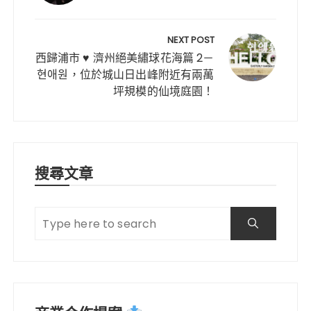
o
p
覽
o
p
k
NEXT POST
西歸浦市 ♥ 濟州絕美繡球花海篇 2－
현애원，位於城山日出峰附近有兩萬
坪規模的仙境庭園！
搜尋文章