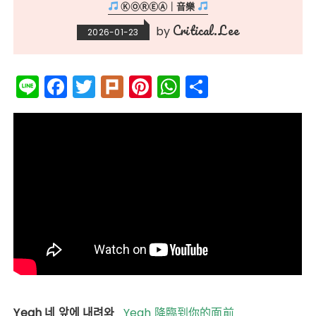
ⓀⓄⓇⒺⒶ｜音樂
Critical.Lee
by
2026-01-23
Li
F
T
Pl
Pi
W
分
n
a
w
ur
n
h
享
e
c
it
k
te
a
e
te
re
ts
b
r
st
A
o
p
o
p
k
Yeah 네 앞에 내려와
Yeah 降臨到你的面前