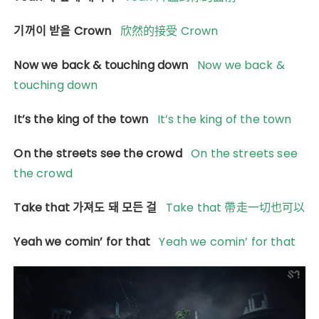
기꺼이 받을 Crown
欣然的接受 Crown
Now we back & touching down
Now we back &
touching down
It’s the king of the town
It’s the king of the town
On the streets see the crowd
On the streets see
the crowd
Take that 가져도 돼 모든 걸
Take that 帶走一切也可以
Yeah we comin’ for that
Yeah we comin’ for that