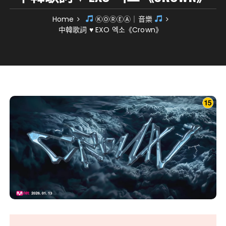
Home
ⓀⓄⓇⒺⒶ｜音樂
中韓歌詞 ♥ EXO 엑소《Crown》