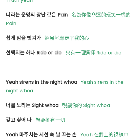
Truth yeah
너라는 운명의 장난 같은 Pain
名為你像命運的玩笑一樣的
Pain
쉽게 맘을 뺏겨가
輕易地奪走了我的心
선택지는 하나 Ride or die
只有一個選擇 Ride or die
Yeah sirens in the night whoa
Yeah sirens in the
night whoa
너를 노리는 Sight whoa
覬覦你的 Sight whoa
갖고 싶어 다
想要擁有一切
Yeah 마주치는 시선 속 날 끄는 손
Yeah 在對上的視線中