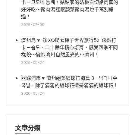
卡－고모네 돔베，姑姑家的砧板白切豬肉真的
好好吃～豬肉湯麵跟蕨菜豬肉湯也千萬別錯
過！
2026-07-05
濟州島 ♥《EXO爬著梯子世界旅行5》踩點打
卡－숨도，二十餘年精心培育、感受四季不同
樣貌～擁抱濟州自然風光的小濟州！
2026-05-24
西歸浦市 ♥ 濟州絕美繡球花海篇 3－답다니수
국밭，除了滿滿的繡球花還是滿滿的繡球花！
2026-05-24
文章分類