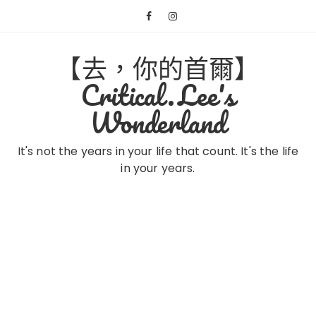
Skip
to
content
【去，你的首爾】
Critical.Lee's
Wonderland
It's not the years in your life that count. It's the life
in your years.