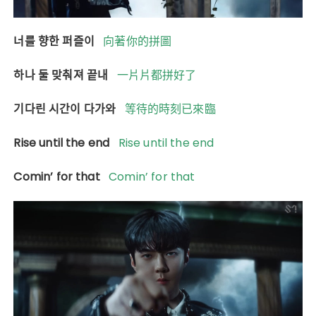
너를 향한 퍼즐이
向著你的拼圖
하나 둘 맞춰져 끝내
一片片都拼好了
기다린 시간이 다가와
等待的時刻已來臨
Rise until the end
Rise until the end
Comin’ for that
Comin’ for that