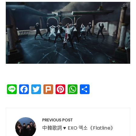
Li
F
T
Pl
Pi
W
分
n
a
w
ur
n
h
享
e
c
it
k
te
a
文
e
te
re
ts
章
PREVIOUS POST
b
r
st
A
導
中韓歌詞 ♥ EXO 엑소《Flatline》