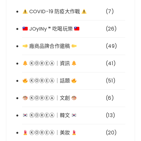
COVID-19 防疫大作戰
(7)
JOyINy ❞ 吃喝玩樂
(26)
廠商品牌合作邀稿
(49)
ⓀⓄⓇⒺⒶ｜資訊
(41)
ⓀⓄⓇⒺⒶ｜話題
(51)
ⓀⓄⓇⒺⒶ｜文創
(6)
ⓀⓄⓇⒺⒶ｜韓文
(13)
ⓀⓄⓇⒺⒶ｜美妝
(20)