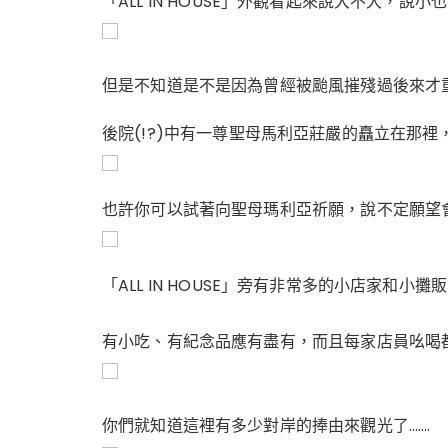
「ALL IN HOUSE」外觀看起來說大不大，說小
但是不知道是不是因為曾經被颱風摧殘過後來才
後院(!?)中有一尊聖母馬利亞莊嚴的矗立在那
也許你可以試著向聖母瑪利亞祈願，說不定願望
「ALL IN HOUSE」旁有非常多的小店家和小攤
有小吃、有紀念品應有盡有，而且每家店員吆喝
你們就知道這裡有多少對岸的捧由來觀光了…….