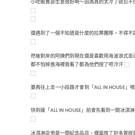
小吃販賣部生意很好啊～因為真的太冷了就忍不
還遇到了一個不知道是什麼的拉票團隊，不得不
然後對岸的阿姨們到現在還是喜歡用海波浪式澎
都不怕掉進海裡我看了都為他們捏了吧冷汗
要再往上走一小段路才會到「ALL IN HOUSE」
快到達「ALL IN HOUSE」前會先看到一間冰淇
冰淇淋店旁是一間紀念品店，裡面放了好多曾經