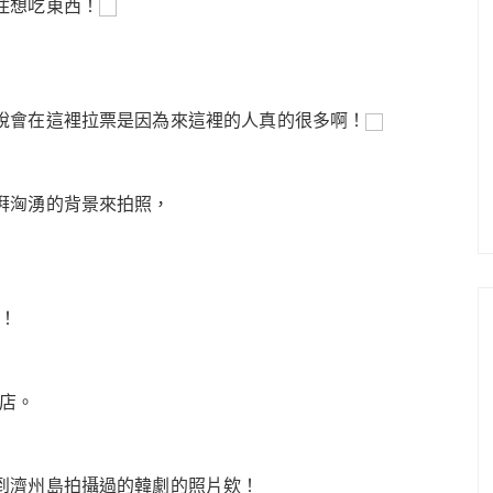
住想吃東西！
說會在這裡拉票是因為來這裡的人真的很多啊！
湃洶湧的背景來拍照，
唷！
淋店。
到濟州島拍攝過的韓劇的照片欸！