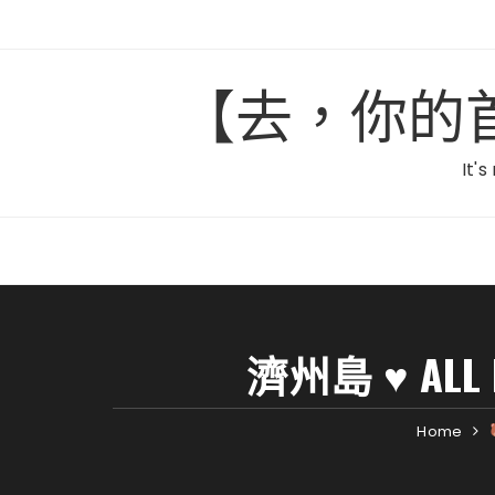
Skip
to
content
【去，你的首爾】C
It's
濟州島 ♥ AL
Home