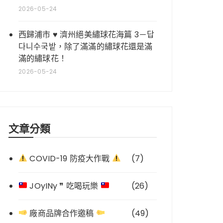
2026-05-24
西歸浦市 ♥ 濟州絕美繡球花海篇 3－답
다니수국밭，除了滿滿的繡球花還是滿
滿的繡球花！
2026-05-24
文章分類
COVID-19 防疫大作戰
(7)
JOyINy ❞ 吃喝玩樂
(26)
廠商品牌合作邀稿
(49)