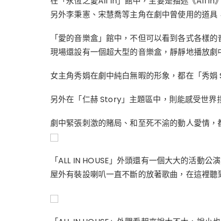
在「永恆之愛All In」館中，主要是描述《All
另外李秉憲、宋慧喬等主角在劇中曾使用的道具
「愛的音樂盒」館中，不但可以看到各式各樣的
現場還設有一個超大型的音樂盒，靜靜地播放劇
女主角秀娟在劇中純白無暇的形象，都在「秀娟 S
另外在「仁赫 Story」主題區中，則能感受世
劇中緊張刺激的賭局、和至死不渝的動人愛情，都可以
「ALL IN HOUSE」外頭還有一個大大的活動公
屋外有裝設喇叭一直不斷的放著歌曲，在這裡聽到翻唱