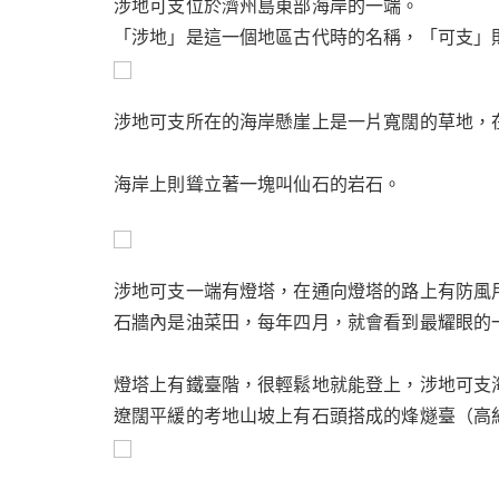
k
涉地可支位於濟州島東部海岸的一端。
「涉地」是這一個地區古代時的名稱，「可支」
涉地可支所在的海岸懸崖上是一片寬闊的草地，
海岸上則聳立著一塊叫仙石的岩石。
涉地可支一端有燈塔，在通向燈塔的路上有防風
石牆內是油菜田，每年四月，就會看到最耀眼的
燈塔上有鐵臺階，很輕鬆地就能登上，涉地可支
遼闊平緩的考地山坡上有石頭搭成的烽燧臺（高