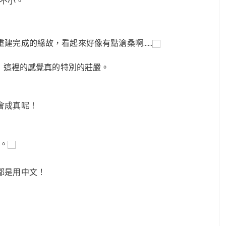
也不小。
重建完成的緣故，看起來好像有點滄桑啊……
裡，這裡的感覺真的特別的莊嚴。
會成真呢！
販。
都是用中文！