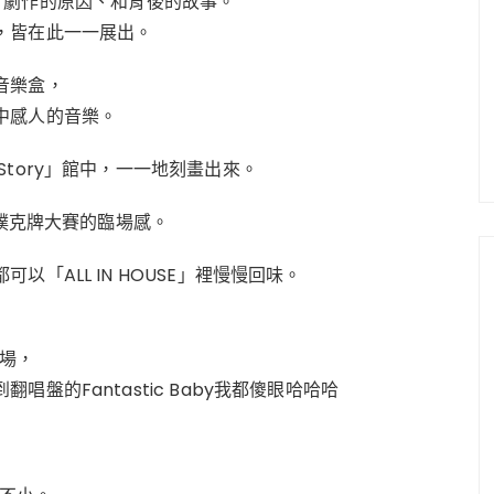
 in》劇作的原因、和背後的故事。
，皆在此一一展出。
音樂盒，
中感人的音樂。
tory」館中，一一地刻畫出來。
界撲克牌大賽的臨場感。
「ALL IN HOUSE」裡慢慢回味。
演場，
盤的Fantastic Baby我都傻眼哈哈哈