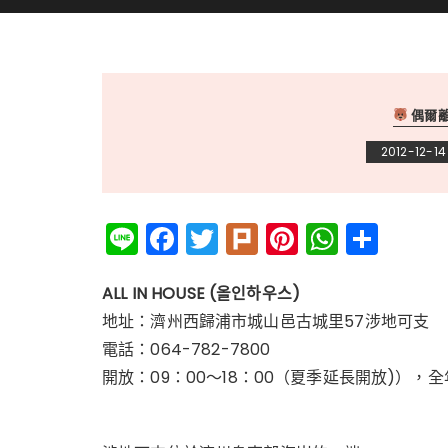
偶爾
2012-12-14
Li
F
T
Pl
Pi
W
分
n
a
w
ur
n
h
享
e
c
it
k
te
a
ALL IN HOUSE (올인하우스)
地址：濟州西歸浦市城山邑古城里57涉地可支
e
te
re
ts
電話：064-782-7800
b
r
st
A
開放：09：00～18：00（夏季延長開放)），
o
p
o
p