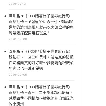
2026-07-13
濟州島 ♥《EXO爬著梯子世界旅行5》
踩點打卡－고집돌우럭 중문점，想品嚐
道地的濟州島風味就來吃大碗公裡的鹿
尾菜飯搭配醬燒石斑魚！
2026-07-08
濟州島 ♥《EXO爬著梯子世界旅行5》
踩點打卡－고모네 돔베，姑姑家的砧板
白切豬肉真的好好吃～豬肉湯麵跟蕨菜
豬肉湯也千萬別錯過！
2026-07-05
濟州島 ♥《EXO爬著梯子世界旅行5》
踩點打卡－숨도，二十餘年精心培育、
感受四季不同樣貌～擁抱濟州自然風光
的小濟州！