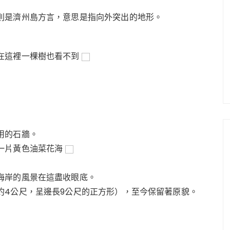
則是濟州島方言，意思是指向外突出的地形。
在這裡一棵樹也看不到
用的石牆。
一片黃色油菜花海
海岸的風景在這盡收眼底。
約4公尺，呈邊長9公尺的正方形），至今保留著原貌。