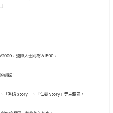
2000，殘障人士則為W1500。
劇的劇照！
「秀娟 Story」、「仁赫 Story」等主體區。