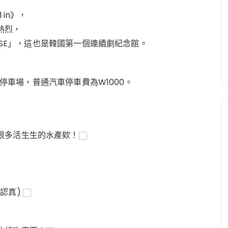
 in》，
熱烈，
OUSE」，這也是韓國第一個連續劇紀念館。
收費停車場，普通汽車停車費為W1000。
很多活生生的水產欸！
認真)