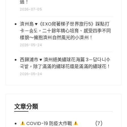
過！
2026-07-05
濟州島 ♥《EXO爬著梯子世界旅行5》踩點打
卡－숨도，二十餘年精心培育、感受四季不同
樣貌～擁抱濟州自然風光的小濟州！
2026-05-24
西歸浦市 ♥ 濟州絕美繡球花海篇 3－답다니수
국밭，除了滿滿的繡球花還是滿滿的繡球花！
2026-05-24
文章分類
COVID-19 防疫大作戰
(7)