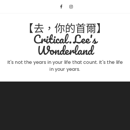
Skip
to
content
【去，你的首爾】
Critical.Lee's
Wonderland
It's not the years in your life that count. It's the life
in your years.