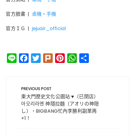
官方臉書 |
桌機
、
手機
官方ＩＧ |
jejuair_official
Li
F
T
Pl
Pi
W
分
n
a
w
ur
n
h
享
e
c
it
k
te
a
文
e
te
re
ts
章
PREVIOUS POST
b
r
st
A
導
東大門歷史文化公園站 ♥（已閉店）
o
p
아오리라멘 神隱拉麵（アオリの神隠
覽
し），BIGBANG忙內李勝利副業再
o
p
+1！
k