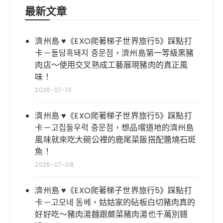
最新文章
濟州島 ♥《EXO爬著梯子世界旅行5》踩點打
卡－돌담흑돼지 중문점，濟州島第一等級黑豬
肉店～使用交叉熟成工藝展現豬肉的真正風
味！
2026-07-13
濟州島 ♥《EXO爬著梯子世界旅行5》踩點打
卡－고집돌우럭 중문점，想品嚐道地的濟州島
風味就來吃大碗公裡的鹿尾菜飯搭配醬燒石斑
魚！
2026-07-08
濟州島 ♥《EXO爬著梯子世界旅行5》踩點打
卡－고모네 돔베，姑姑家的砧板白切豬肉真的
好好吃～豬肉湯麵跟蕨菜豬肉湯也千萬別錯