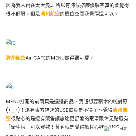
因為我人實在太大隻……所以有時候搭廉價航空真的會覺得
很不舒服，但是
濟州航空
的機位空間我覺得還可以。
濟州航空
Air CAFE的MENU做得很可愛。
MENU打開的前兩頁是週邊商品，我超想要積木的啦討厭
(>_<)！還有東方神起的USB欸真是不得了～覺得
濟州航
空
很貼心的是還有販售讓旅途更舒適的眼罩跟休足貼還有
「衛生棉」可以買欸！莫名就是覺得揪甘心欸
可能