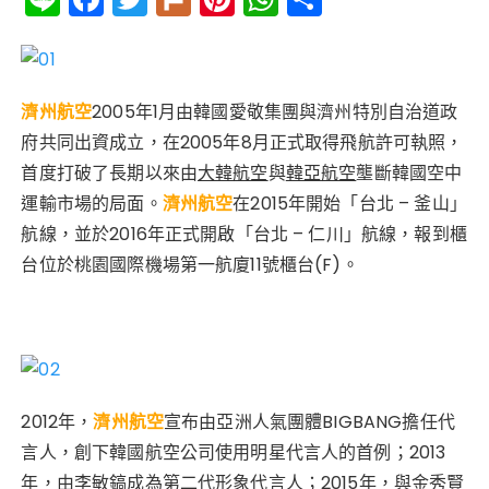
n
a
w
ur
n
h
享
e
c
it
k
te
a
e
te
re
ts
濟州航空
2005年1月由韓國愛敬集團與濟州特別自治道政
b
r
st
A
府共同出資成立，在2005年8月正式取得飛航許可執照，
o
p
首度打破了長期以來由
大韓航空
與
韓亞航空
壟斷韓國空中
o
p
運輸市場的局面。
濟州航空
在2015年開始「台北 – 釜山」
k
航線，並於2016年正式開啟「台北 – 仁川」航線，報到櫃
台位於桃園國際機場第一航廈11號櫃台(F)。
2012年，
濟州航空
宣布由亞洲人氣團體BIGBANG擔任代
言人，創下韓國航空公司使用明星代言人的首例；2013
年，由李敏鎬成為第二代形象代言人；2015年，與金秀賢