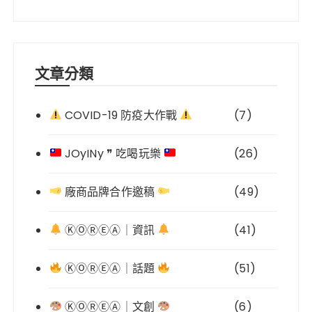
文章分類
COVID-19 防疫大作戰
(7)
JOyINy ❞ 吃喝玩樂
(26)
廠商品牌合作邀稿
(49)
ⓀⓄⓇⒺⒶ｜資訊
(41)
ⓀⓄⓇⒺⒶ｜話題
(51)
ⓀⓄⓇⒺⒶ｜文創
(6)