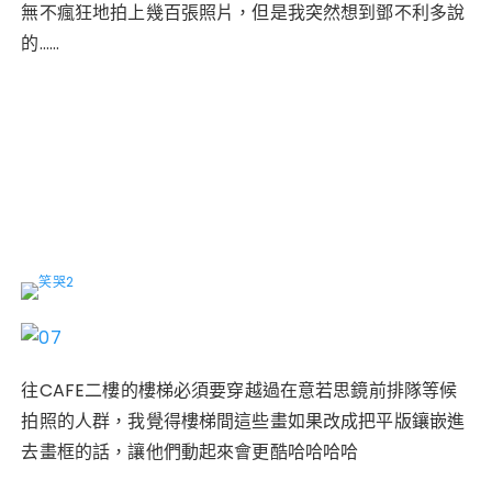
無不瘋狂地拍上幾百張照片，但是我突然想到鄧不利多說
的……
「人們在它面前虛度時日，因為他們不知道鏡子里的一切
是否真實，是否可能實現。」
往CAFE二樓的樓梯必須要穿越過在意若思鏡前排隊等候
拍照的人群，我覺得樓梯間這些畫如果改成把平版鑲嵌進
去畫框的話，讓他們動起來會更酷哈哈哈哈