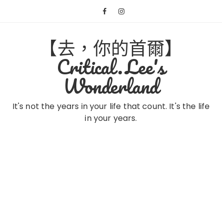
Skip
to
content
【去，你的首爾】
Critical.Lee's
Wonderland
It's not the years in your life that count. It's the life
in your years.