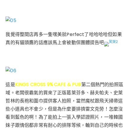
我覺得整間店再多一隻嘿美就Perfect了哈哈哈哈但如果
真的有貓頭鷹的話應該馬上會被動保團體提告吧
這是
KINGS CROSS 9¾ CAFE & PUB
第二個熱門的拍照區
域。老闆很霸氣的買來了正版葛萊芬多、赫夫帕夫、史萊
哲林的長袍和圍巾提供客人拍照，當然魔杖跟飛天掃帚這
些小道具也不會少，但是為什麼要排擠雷文克勞！怎麼沒
看到藍色的啊！為了能拍上一張入學認證照片，一堆韓國
妹子跟情侶都非常有耐心的排隊等候，輪到自己的時候也