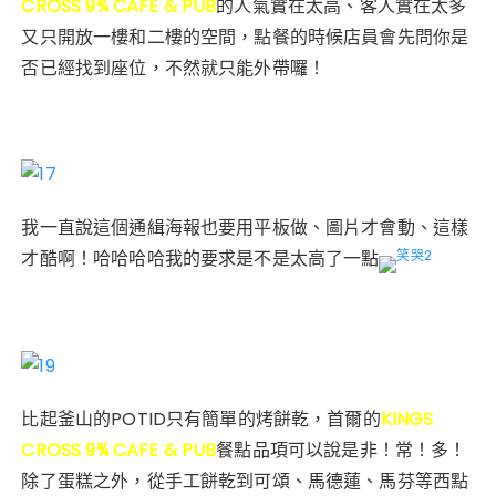
CROSS 9¾ CAFE & PUB
的人氣實在太高、客人實在太多
又只開放一樓和二樓的空間，點餐的時候店員會先問你是
否已經找到座位，不然就只能外帶囉！
我一直說這個通緝海報也要用平板做、圖片才會動、這樣
才酷啊！哈哈哈哈我的要求是不是太高了一點
比起釜山的POTID只有簡單的烤餅乾，首爾的
KINGS
CROSS 9¾ CAFE & PUB
餐點品項可以說是非！常！多！
除了蛋糕之外，從手工餅乾到可頌、馬德蓮、馬芬等西點