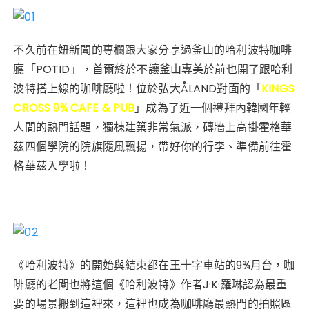
n
a
w
ur
n
h
享
e
c
it
k
te
a
e
te
re
ts
不久前在妞新聞的專欄跟大家分享過釜山的哈利波特咖啡
b
r
st
A
廳「POTID」，首爾終於不讓釜山專美於前也開了跟哈利
o
p
波特搭上線的咖啡廳啦！位於弘大ÅLAND對面的「
KINGS
o
p
CROSS 9¾ CAFE & PUB
」成為了近一個禮拜內韓國年輕
k
人間的熱門話題，獨棟建築非常氣派，磚牆上高掛霍格華
茲四個學院的院旗隨風飄揚，帶好你的行李、準備前往霍
格華茲入學啦！
《哈利波特》的開始與結束都在王十字車站的9¾月台，咖
啡廳的老闆也將這個《哈利波特》作者J·K·羅琳認為最重
要的場景搬到這裡來，這裡也成為咖啡廳最熱門的拍照區