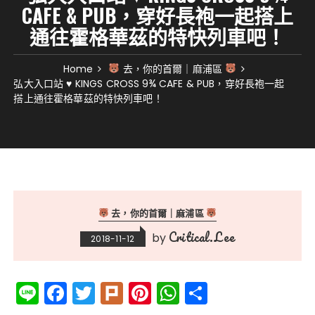
CAFE & PUB，穿好長袍一起搭上
通往霍格華茲的特快列車吧！
Home
去，你的首爾｜麻浦區
弘大入口站 ♥ KINGS CROSS 9¾ CAFE & PUB，穿好長袍一起
搭上通往霍格華茲的特快列車吧！
去，你的首爾｜麻浦區
Critical.Lee
by
2018-11-12
Li
F
T
Pl
Pi
W
分