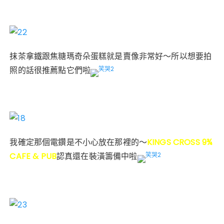
抹茶拿鐵跟焦糖瑪奇朵蛋糕就是賣像非常好～所以想要拍
照的話很推薦點它們啦
我確定那個電鑽是不小心放在那裡的～
KINGS CROSS 9¾
CAFE & PUB
認真還在裝潢籌備中啦