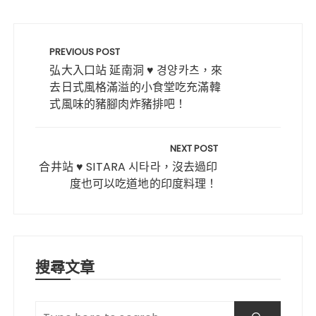
n
a
w
ur
n
h
享
e
c
it
k
te
a
文
e
te
re
ts
章
PREVIOUS POST
b
r
st
A
導
弘大入口站 延南洞 ♥ 경양카츠，來
o
p
去日式風格滿溢的小食堂吃充滿韓
覽
式風味的豬腳肉炸豬排吧！
o
p
k
NEXT POST
合井站 ♥ SITARA 시타라，沒去過印
度也可以吃道地的印度料理！
搜尋文章