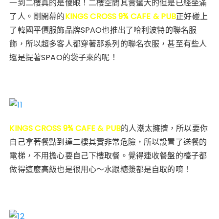
一到二樓真的是傻眼！二樓空間其實蠻大的但是已經坐滿
了人。剛開幕的
KINGS CROSS 9¾ CAFE & PUB
正好碰上
了韓國平價服飾品牌SPAO也推出了哈利波特的聯名服
飾，所以超多客人都穿著那系列的聯名衣服，甚至有些人
還是提著SPAO的袋子來的呢！
KINGS CROSS 9¾ CAFE & PUB
的人潮太擁擠，所以要你
自己拿著餐點到達二樓其實非常危險，所以設置了送餐的
電梯，不用擔心要自己下樓取餐。覺得連收餐盤的檯子都
做得這麼高級也是很用心～水跟糖漿都是自取的唷！