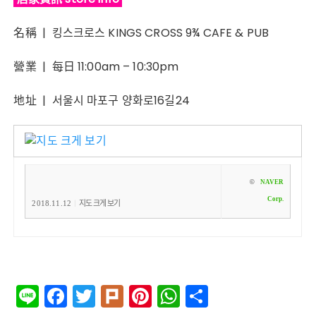
名稱 | 킹스크로스 KINGS CROSS 9¾ CAFE & PUB
營業 | 每日 11:00am – 10:30pm
地址 | 서울시 마포구 양화로16길24
©
NAVER
Corp.
|
2018.11.12
지도 크게 보기
Li
F
T
Pl
Pi
W
分