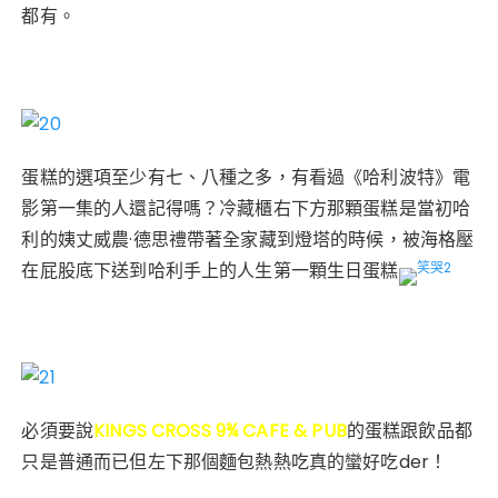
都有。
蛋糕的選項至少有七、八種之多，有看過《哈利波特》電
影第一集的人還記得嗎？冷藏櫃右下方那顆蛋糕是當初哈
利的姨丈威農·德思禮帶著全家藏到燈塔的時候，被海格壓
在屁股底下送到哈利手上的人生第一顆生日蛋糕
必須要說
KINGS CROSS 9¾ CAFE & PUB
的蛋糕跟飲品都
只是普通而已但左下那個麵包熱熱吃真的蠻好吃der！