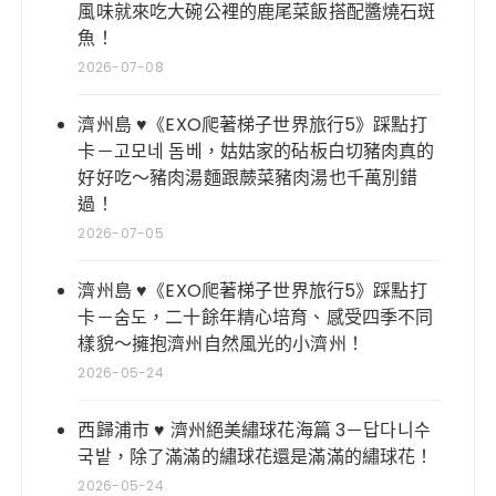
風味就來吃大碗公裡的鹿尾菜飯搭配醬燒石斑
魚！
2026-07-08
濟州島 ♥《EXO爬著梯子世界旅行5》踩點打
卡－고모네 돔베，姑姑家的砧板白切豬肉真的
好好吃～豬肉湯麵跟蕨菜豬肉湯也千萬別錯
過！
2026-07-05
濟州島 ♥《EXO爬著梯子世界旅行5》踩點打
卡－숨도，二十餘年精心培育、感受四季不同
樣貌～擁抱濟州自然風光的小濟州！
2026-05-24
西歸浦市 ♥ 濟州絕美繡球花海篇 3－답다니수
국밭，除了滿滿的繡球花還是滿滿的繡球花！
2026-05-24