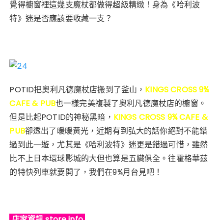
覺得櫥窗裡這幾支魔杖都做得超級精緻！身為《哈利波
特》迷是否應該要收藏一支？
POTID把奧利凡德魔杖店搬到了釜山，
KINGS CROSS 9¾
CAFE & PUB
也一樣完美複製了奧利凡德魔杖店的櫥窗。
但是比起POTID的神秘黑暗，
KINGS CROSS 9¾ CAFE &
PUB
卻透出了暖暖黃光，近期有到弘大的話你絕對不能錯
過到此一遊，尤其是《哈利波特》迷更是錯過可惜，雖然
比不上日本環球影城的大但也算是五臟俱全。往霍格華茲
的特快列車就要開了，我們在9¾月台見吧！
店家資訊 store info