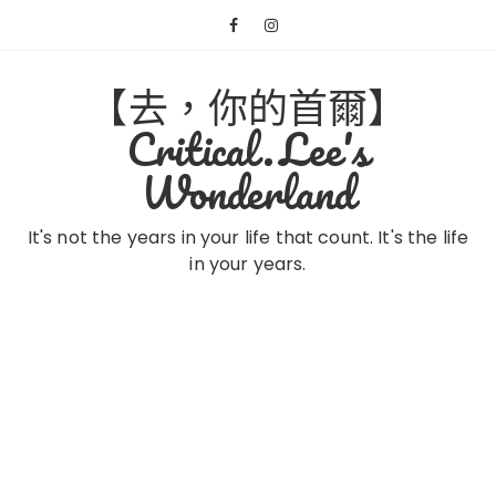
Skip
to
content
【去，你的首爾】
Critical.Lee's
Wonderland
It's not the years in your life that count. It's the life
in your years.