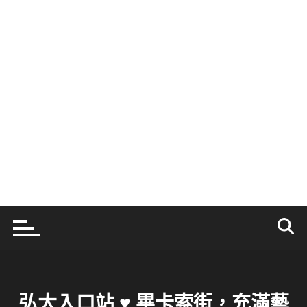
弘大入口站 ♥ 畢卡索街，充滿藝