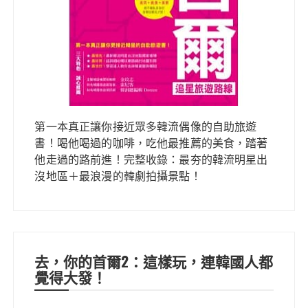
第一本真正讓你接近眾多韓流偶像的自助旅遊
書！喝他喝過的咖啡，吃他最推薦的美食，踏著
他走過的路前進！完整收錄：最夯的韓流明星出
沒地區＋最浪漫的韓劇拍攝景點！
去，你的首爾2：這樣玩，連韓國人都
覺得大發！