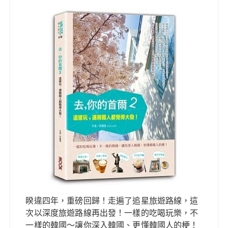
睽違四年，重磅回歸！走遍了追星旅遊路線，這
次以深度旅遊路線再出發！一樣的吃喝玩樂，不
一樣的韓國～讓你深入韓國、更懂韓國人的梗！