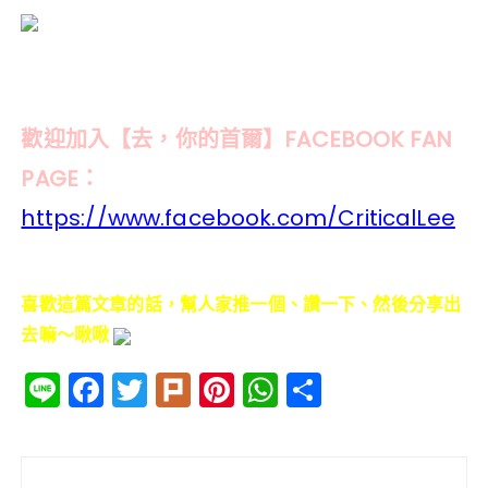
歡迎加入【去，你的首爾】FACEBOOK FAN
PAGE：
https://www.facebook.com/CriticalLee
喜歡這篇文章的話，幫人家推一個、讚一下、然後分享出
去嘛～啾啾
Li
F
T
Pl
Pi
W
分
n
a
w
ur
n
h
享
e
c
it
k
te
a
文