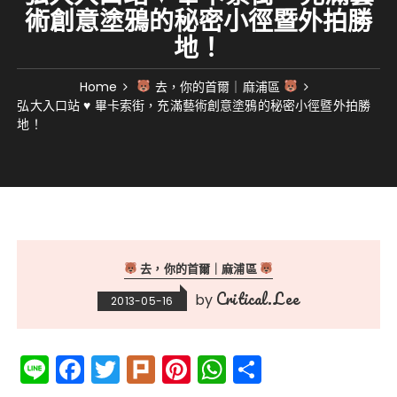
術創意塗鴉的秘密小徑暨外拍勝
地！
Home
去，你的首爾｜麻浦區
弘大入口站 ♥ 畢卡索街，充滿藝術創意塗鴉的秘密小徑暨外拍勝
地！
去，你的首爾｜麻浦區
Critical.Lee
by
2013-05-16
Li
F
T
Pl
Pi
W
分