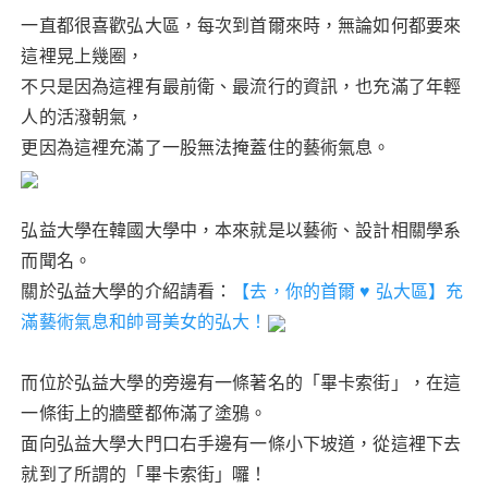
n
a
w
ur
n
h
享
e
c
it
k
te
a
一直都很喜歡弘大區，每次到首爾來時，無論如何都要來
這裡晃上幾圈，
e
te
re
ts
不只是因為這裡有最前衛、最流行的資訊，也充滿了年輕
b
r
st
A
人的活潑朝氣，
o
p
更因為這裡充滿了一股無法掩蓋住的藝術氣息。
o
p
k
弘益大學在韓國大學中，本來就是以藝術、設計相關學系
而聞名。
關於弘益大學的介紹請看：
【去，你的首爾 ♥ 弘大區】充
滿藝術氣息和帥哥美女的弘大！
而位於弘益大學的旁邊有一條著名的「畢卡索街」，在這
一條街上的牆壁都佈滿了塗鴉。
面向弘益大學大門口右手邊有一條小下坡道，從這裡下去
就到了所謂的「畢卡索街」囉！