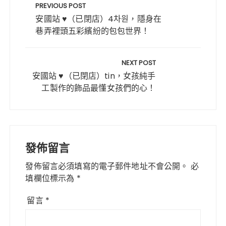
e
te
re
ts
章
PREVIOUS POST
b
r
st
A
導
安國站 ♥（已閉店）4차원，隱身在
o
p
巷弄裡頭五彩繽紛的包包世界！
覽
o
p
k
NEXT POST
安國站 ♥（已閉店）tin，女孩純手
工製作的飾品最懂女孩們的心！
發佈留言
發佈留言必須填寫的電子郵件地址不會公開。
必
填欄位標示為
*
留言
*