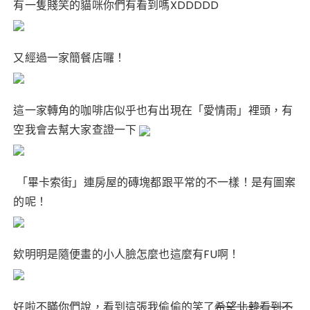
有一隻賤笑的貓咪你們有看到嗎XDDDDD
又經過一家簡餐店囉！
這一家轉角的咖啡店似乎也有出現在「愛情雨」裡頭，有
空我會去幫大家查證一下
「畢卡索街」連房屋的磚塊都跟平常的不一樣！是有圖案
的呢！
欸明明是隨便畫的小人臉怎麼也這麼有FU啊！
好啦不瞞你們說，看到這張我偷偷的笑了
希望北韓看到不