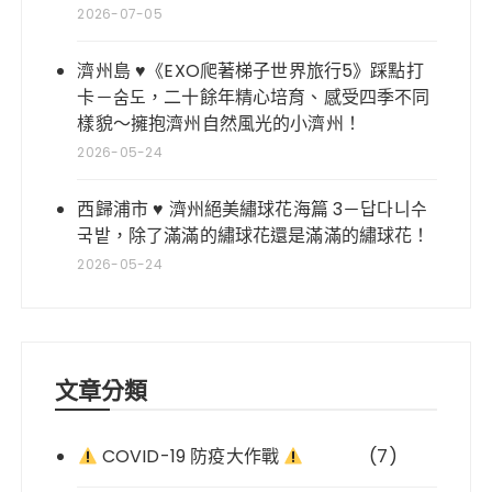
2026-07-05
濟州島 ♥《EXO爬著梯子世界旅行5》踩點打
卡－숨도，二十餘年精心培育、感受四季不同
樣貌～擁抱濟州自然風光的小濟州！
2026-05-24
西歸浦市 ♥ 濟州絕美繡球花海篇 3－답다니수
국밭，除了滿滿的繡球花還是滿滿的繡球花！
2026-05-24
文章分類
COVID-19 防疫大作戰
(7)