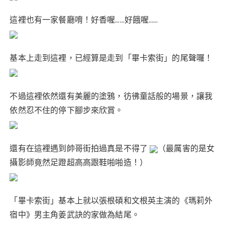
這裡也有一家餐廳唷！好香喔……好餓喔……
基本上走到這裡，已經算是走到「畢卡索街」的尾聲囉！
不過這裡依然還有美麗的塗鴉，彷彿童話般的場景，讓我
依然忍不住的停下腳步來欣賞。
還有在這裡遇到帥哥街拍過真是不得了
（最厲害的是女
攝影師竟然足蹬超高高跟鞋啪啪造！）
「畢卡索街」基本上就以張根碩和文根英主演的《瑪莉外
宿中》男主角姜武訣的家做為結尾。