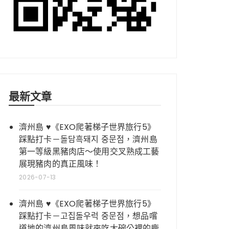
最新文章
濟州島 ♥《EXO爬著梯子世界旅行5》
踩點打卡－돌담흑돼지 중문점，濟州島
第一等級黑豬肉店～使用交叉熟成工藝
展現豬肉的真正風味！
2026-07-13
濟州島 ♥《EXO爬著梯子世界旅行5》
踩點打卡－고집돌우럭 중문점，想品嚐
道地的濟州島風味就來吃大碗公裡的鹿