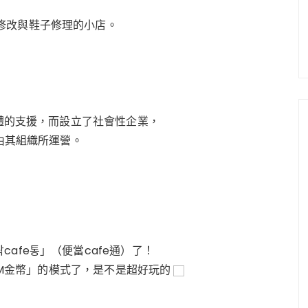
修改與鞋子修理的小店。
團體的支援，而設立了社會性企業，
是由其組織所運營。
afe통」（便當cafe通）了！
「RM金幣」的模式了，是不是超好玩的