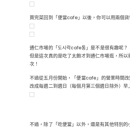
買完菜回到「便當cafe」以後，你可以用兩個
通仁市場的
「도시락cafe통」是不是很有趣呢？
但是這次真的是吃了太飽才到通仁市場逛，所以
次！
不過從五月份開始，「便當cafe」的營業時間
改成每週二到週日（每個月第三個週日除外）早上1
不過，除了「吃便當」以外，還是有其他特別的