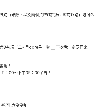
貨幣購買米飯，以及兩個貨幣購買湯，
還可以購買咖啡喔
就沒有玩
「도시락cafe통」啦
下次我一定要再來一
改變囉！
1：00～下午05：00了唷！
小吃可以嚐嚐唷！