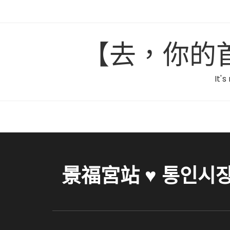
Skip
to
content
【去，你的首爾】C
It's
景福宮站 ♥ 통인