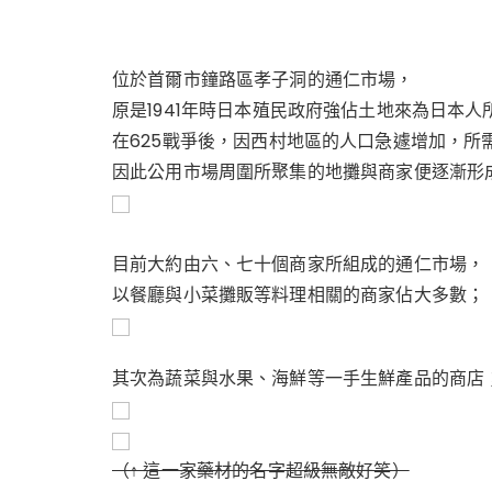
位於首爾市鐘路區孝子洞的通仁市場，
原是1941年時日本殖民政府強佔土地來為日本
在625戰爭後，因西村地區的人口急遽增加，所
因此公用市場周圍所聚集的地攤與商家便逐漸形
目前大約由六、七十個商家所組成的通仁市場，
以餐廳與小菜攤販等料理相關的商家佔大多數；
其次為蔬菜與水果、海鮮等一手生鮮產品的商店
（↑ 這一家藥材的名字超級無敵好笑）