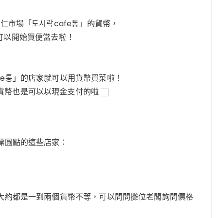
仁市場「도시락cafe통」的貨幣，
可以開始買便當去啦！
fe통」的店家就可以用貨幣買菜啦！
貨幣也是可以以現金支付的啦
下標圓點的這些店家：
色大約都是一到兩個貨幣不等，可以問問攤位老闆詢問價格