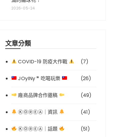
滿的繡球花！
2026-05-24
文章分類
COVID-19 防疫大作戰
(7)
JOyINy ❞ 吃喝玩樂
(26)
廠商品牌合作邀稿
(49)
ⓀⓄⓇⒺⒶ｜資訊
(41)
ⓀⓄⓇⒺⒶ｜話題
(51)