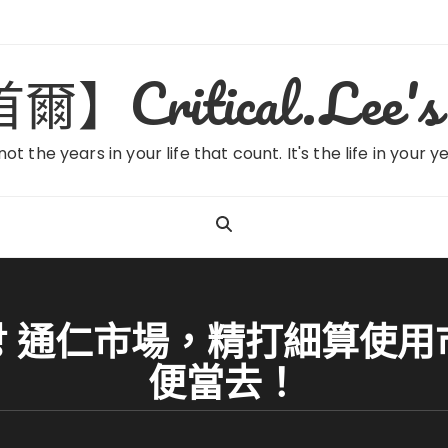
ritical.Lee's 
 not the years in your life that count. It's the life in your y
시장 通仁市場，精打細算使
便當去！