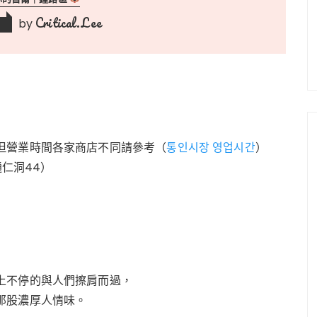
Critical.Lee
by
3
但營業時間各家商店不同請參考（
통인시장 영업시간
）
仁洞44）
上不停的與人們擦肩而過，
那股濃厚人情味。