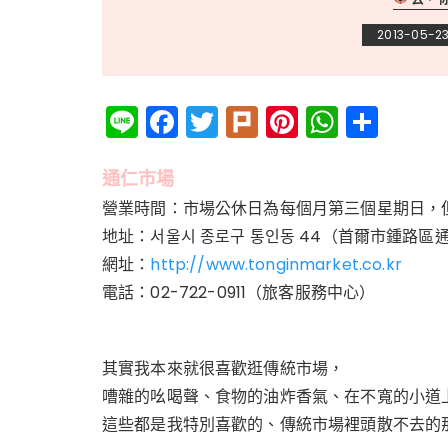
2013-05-2
Li
F
T
Pl
Pi
W
分
n
a
w
ur
n
h
享
e
c
it
k
te
a
通仁市場
e
te
re
ts
營業時間：市場公休日為每個月第三個星期日，
地址：
서울시 종로구 통인동 44
（首爾市鍾路區通
b
r
st
A
網址：
http://www.tonginmarket.co.kr
o
p
電話：02-722-0911（旅客服務中心）
o
p
k
其實我本來就很喜歡逛傳統市場，
嘈雜的吆喝聲、食物的油炸香氣、在不寬的小道
這些都是我特別喜歡的、傳統市場裡頭散不去的