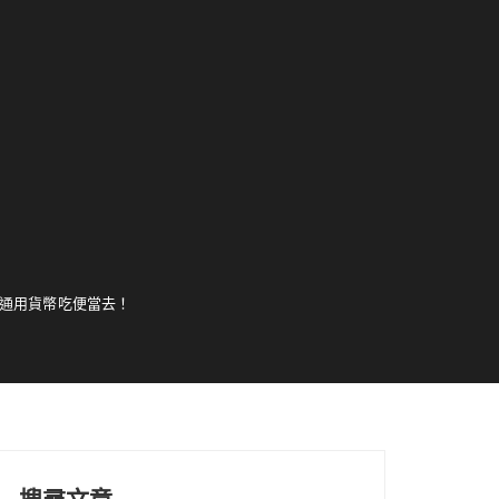
有通用貨幣吃便當去！
搜尋文章