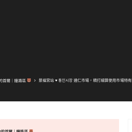
景福宮站 ♥ 통인시장 通仁市場，精打細算使用市場特
的首爾｜鐘路區
你的首爾｜鐘路區