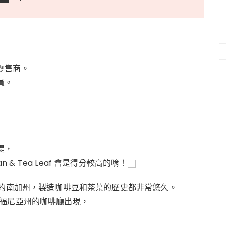
零售商。
員。
提，
n & Tea Leaf 會是得分較高的唷！
自於1963年的的南加州，製造咖啡豆和茶葉的歷史都非常悠久。
一次在加利福尼亞州的咖啡廳出現，