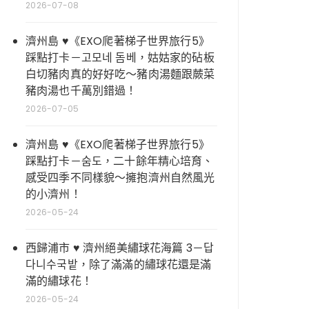
2026-07-08
濟州島 ♥《EXO爬著梯子世界旅行5》
踩點打卡－고모네 돔베，姑姑家的砧板
白切豬肉真的好好吃～豬肉湯麵跟蕨菜
豬肉湯也千萬別錯過！
2026-07-05
濟州島 ♥《EXO爬著梯子世界旅行5》
踩點打卡－숨도，二十餘年精心培育、
感受四季不同樣貌～擁抱濟州自然風光
的小濟州！
2026-05-24
西歸浦市 ♥ 濟州絕美繡球花海篇 3－답
다니수국밭，除了滿滿的繡球花還是滿
滿的繡球花！
2026-05-24