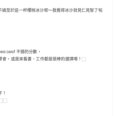
道啦！不過至於這一杯櫻桃冰沙呢～我覺得冰沙就見仁見智了啦
& Tea Leaf 不錯的分數，
聚會，或是來看書、工作都是很棒的選擇唷！
下！