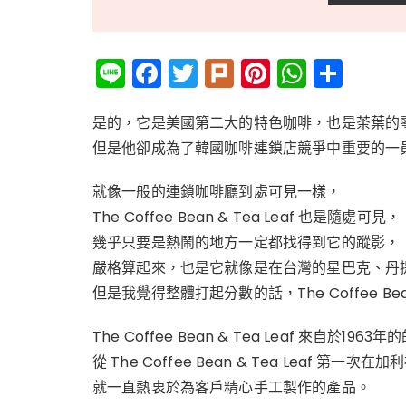
Li
F
T
Pl
Pi
W
分
n
a
w
ur
n
h
享
e
c
it
k
te
a
是的，它是美國第二大的特色咖啡，也是茶葉的
但是他卻成為了韓國咖啡連鎖店競爭中重要的一
e
te
re
ts
b
r
st
A
就像一般的連鎖咖啡廳到處可見一樣，
o
p
The Coffee Bean & Tea Leaf 也是隨處可見，
o
p
幾乎只要是熱鬧的地方一定都找得到它的蹤影，
k
嚴格算起來，也是它就像是在台灣的星巴克、丹
但是我覺得整體打起分數的話，The Coffee Bea
The Coffee Bean & Tea Leaf 來
從 The Coffee Bean & Tea Leaf 第
就一直熱衷於為客戶精心手工製作的產品。