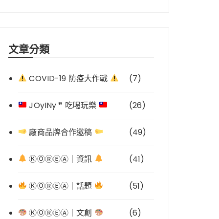
文章分類
COVID-19 防疫大作戰
(7)
JOyINy ❞ 吃喝玩樂
(26)
廠商品牌合作邀稿
(49)
ⓀⓄⓇⒺⒶ｜資訊
(41)
ⓀⓄⓇⒺⒶ｜話題
(51)
ⓀⓄⓇⒺⒶ｜文創
(6)