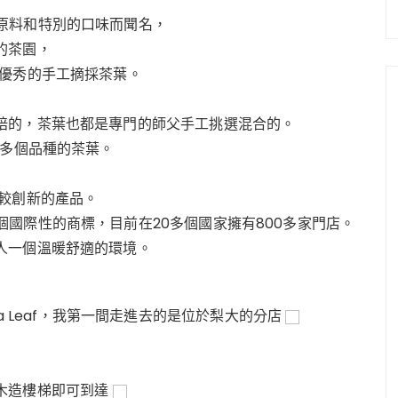
供最優質的原料和特別的口味而聞名，
的茶園，
最優秀的手工摘採茶葉。
焙的，茶葉也都是專門的師父手工挑選混合的。
0多個品種的茶葉。
等較創新的產品。
經發展成為一個國際性的商標，目前在20多個國家擁有800多家門店。
人一個溫暖舒適的環境。
a Leaf，
我第一間走進去的是位於梨大的分店
木造樓梯即可到達