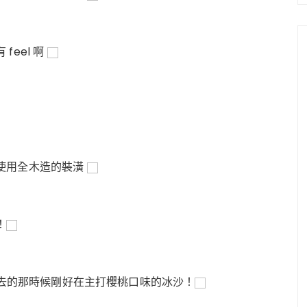
eel 啊
使用全木造的裝潢
！
 去的那時候剛好在主打櫻桃口味的冰沙！