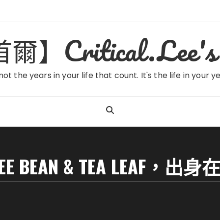
ritical.Lee's 
 not the years in your life that count. It's the life in your y
FFEE BEAN & TEA LEA