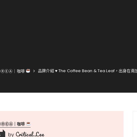
品牌介紹 ♥ The Coffee Bean & Tea Leaf，出
ⓄⓇⒺⒶ｜咖啡
ⓄⓇⒺⒶ｜咖啡
Critical.Lee
by
6