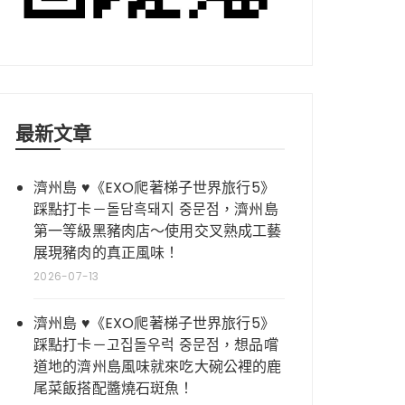
最新文章
濟州島 ♥《EXO爬著梯子世界旅行5》
踩點打卡－돌담흑돼지 중문점，濟州島
第一等級黑豬肉店～使用交叉熟成工藝
展現豬肉的真正風味！
2026-07-13
濟州島 ♥《EXO爬著梯子世界旅行5》
踩點打卡－고집돌우럭 중문점，想品嚐
道地的濟州島風味就來吃大碗公裡的鹿
尾菜飯搭配醬燒石斑魚！