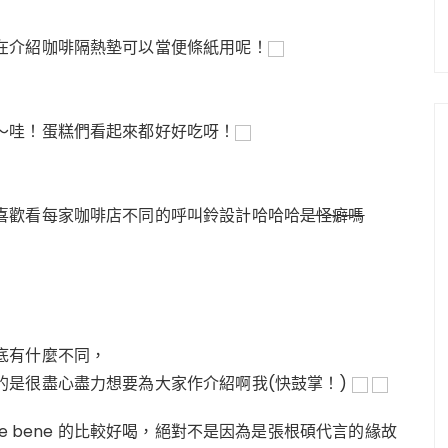
在介紹咖啡隔熱墊可以當便條紙用呢！
～哇！蛋糕們看起來都好好吃呀！
喜歡看每家咖啡店不同的呼叫鈴設計哈哈哈
是怪癖嗎
底有什麼不同，
的是很盡心盡力想要為大家作介紹啊我(快鼓掌！)
e bene 的比較好喝，絕對不是因為是張根碩代言的緣故