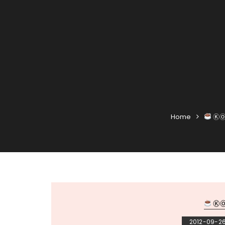
Home
Ⓚ
Ⓚ
2012-09-2