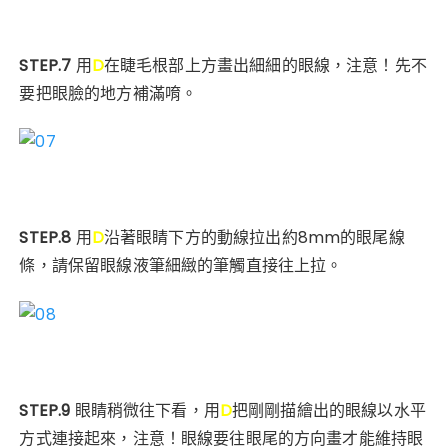
STEP.7
用
D
在睫毛根部上方畫出細細的眼線，注意！先不
要把眼臉的地方補滿唷。
STEP.8
用
D
沿著眼睛下方的動線拉出約8mm的眼尾線
條，請保留眼線液筆細緻的筆觸直接往上拉。
STEP.9
眼睛稍微往下看，用
D
把剛剛描繪出的眼線以水平
方式連接起來，注意！眼線要往眼尾的方向畫才能維持眼