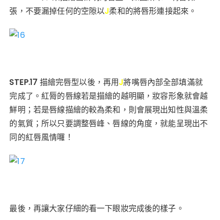
張，不要漏掉任何的空隙以
J
柔和的將唇形連接起來。
STEP.17
描繪完唇型以後，再用
J
將嘴唇內部全部填滿就
完成了。紅脣的
唇線
若是描繪的越明顯，妝容形象就會越
鮮明；若是唇線描繪的較為柔和，則會展現出知性與溫柔
的氣質；所以只要調整唇峰、唇線的角度，就能呈現出不
同的紅唇風情囉！
最後，再讓大家仔細的看一下眼妝完成後的樣子。