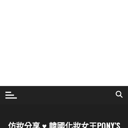
仿妝分享 ♥ 韓國化妝女王PONY’S