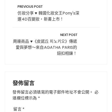
e
te
re
ts
章
PREVIOUS POST
b
r
st
A
導
仿妝分享 ♥ 韓國化妝女王Pony's深
o
p
邃4D百變妝，新書上市！
覽
o
p
k
NEXT POST
周邊商品 ♥《皮諾丘 피노키오》傳遞
愛與夢想～來自AGATHA PARIS的
鈕扣相鍊！
發佈留言
發佈留言必須填寫的電子郵件地址不會公開。
必
填欄位標示為
*
留言
*