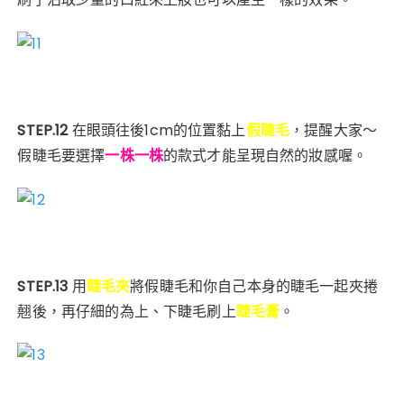
STEP.12
在眼頭往後1cm的位置黏上
假睫毛
，提醒大家～
假睫毛要選擇
一株一株
的款式才能呈現自然的妝感喔。
STEP.13
用
睫毛夾
將假睫毛和你自己本身的睫毛一起夾捲
翹後，再仔細的為上、下睫毛刷上
睫毛膏
。