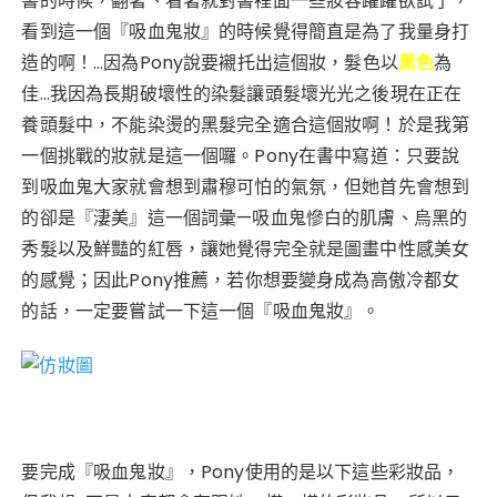
書的時候，翻著、看著就
對書裡面一些妝容躍躍欲試了，
e
te
re
ts
看到這一個『吸血鬼妝』的時候覺得簡直是為了我量身打
b
r
st
A
造的啊！…因為Pony說要襯托出這個妝，髮色以
黑色
為
o
p
佳…我因為長期破壞性的染髮讓頭髮壞光光
之後現在正在
o
p
養頭髮中，不能染燙的黑髮完全適合這個妝啊！於是我第
k
一個挑戰的妝就是這一個囉。Pony在書中寫道：只要說
到吸血鬼大家就會想到肅穆可怕的氣氛，但她首先會想到
的卻是『淒美』這一個詞彙—吸血鬼慘白的肌膚、烏黑的
秀髮以及鮮豔的紅唇，讓她
覺得完全就是圖畫中性感美女
的感覺；因此Pony推薦，若你
想要變身成為高傲冷都女
的話，一定要嘗試一下這一個『吸血鬼妝』。
要完成『吸血鬼妝』，Pony使用的是以下這些彩妝品，