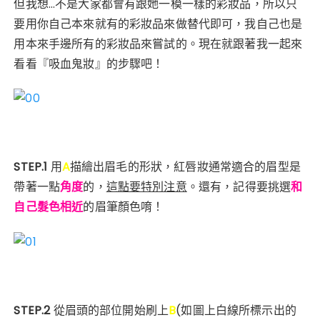
但我想…不是大家都會有跟她一模一樣的彩妝品，所以只
要用你自己本來就有的彩妝品來做替代即可，我自己也是
用本來手邊所有的彩妝品來嘗試的。現在就跟著我一起來
看看『吸血鬼妝』的步驟吧！
STEP.1
用
A
描繪出眉毛的形狀，
紅唇妝通常適合的眉型是
帶著一點
角度
的，
這點要特別注意
。還有，
記得要挑選
和
自己髮色相近
的眉筆顏色唷！
STEP.2
從眉頭的部位開始刷上
B
(如圖上白線所標示出的