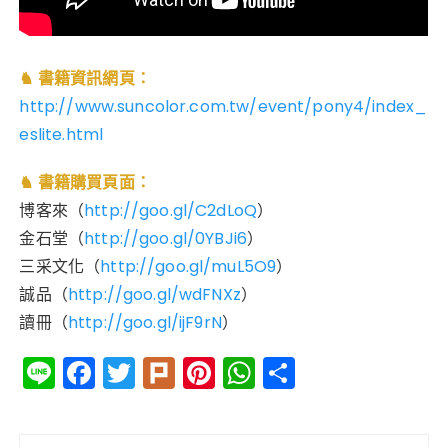
♞ 書籍資訊網頁：
http://www.suncolor.com.tw/event/pony4/index_
eslite.html
♞ 書籍購買頁面：
博客來（
http://goo.gl/C2dLoQ
）
金石堂（
http://goo.gl/0YBJi6
）
三采文化（
http://goo.gl/muL5O9
）
誠品（
http://goo.gl/wdFNXz
）
讀冊（
http://goo.gl/ijF9rN
）
Li
F
T
Pl
Pi
W
分
n
a
w
ur
n
h
享
e
c
it
k
te
a
文