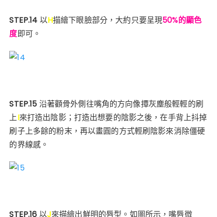
STEP.14
以
H
描繪下眼臉部分，大約只要呈現
50%的顯色
度
即可。
STEP.15
沿著顴骨外側往嘴角的方向像撢灰塵般輕輕的刷
上
I
來打造出陰影；打造出想要的陰影之後，在手背上抖掉
刷子上多餘的粉末，再以畫圓的方式輕刷陰影來消除僵硬
的界線感。
STEP.16
以
J
來描繪出鮮明的唇型。如圖所示，嘴唇微