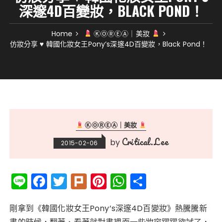
深邃4D百變妝，BLACK POND！
Home
ⓀⓄⓇⒺⒶ｜美妝
仿妝分享 ♥ 韓國化妝女王Pony’s深邃4D百變妝，Black Pond！
ⓀⓄⓇⒺⒶ｜美妝
Critical.Lee
by
2015-02-06
Li
F
T
Pl
Pi
W
分
n
a
w
ur
n
h
享
e
c
it
k
te
a
剛拿到《韓國化妝女王Pony’s深邃4D百變妝》熱騰騰新