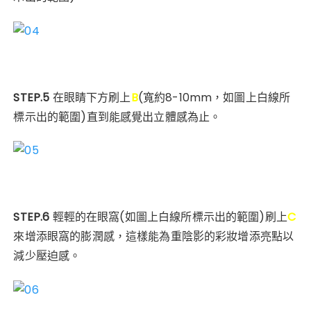
STEP.5
在眼睛下方刷上
B
(寬約8-10mm，
如圖上白線所
標示出的範圍
)直到能感覺出立體感為止。
STEP.6
輕輕的在眼窩
(如圖上白線所標示出的範圍
)
刷上
C
來增添眼窩的膨潤感，這樣能為重陰影的彩妝增添亮點以
減少壓迫感。