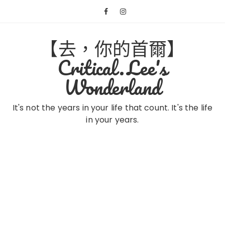
Skip
to
content
【去，你的首爾】
Critical.Lee's
Wonderland
It's not the years in your life that count. It's the life
in your years.