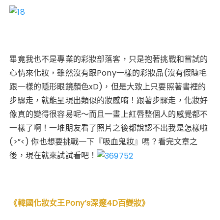
畢竟我也不是專業的彩妝部落客
，
只是抱著挑戰和嘗試的
心情來化妝，雖然沒有跟Pony一樣的彩妝品(沒有假睫毛
跟一樣的隱形眼鏡顏色xD)，但是大致上只要照著書裡的
步驟走，就能呈現出類似的妝感唷！跟著步驟走，化妝好
像真的變得很容易呢～而且一畫上紅唇整個人的感覺都不
一樣了啊！一堆朋友看了照片之後都說認不出我是怎樣啦
(>”<) 你也想要挑戰一下『吸血鬼妝』嗎？看完文章之
後，現在就來試試看吧！
《韓國化妝女王Pony’s深邃4D百變妝》