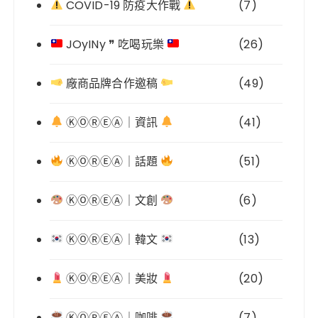
COVID-19 防疫大作戰
(7)
JOyINy ❞ 吃喝玩樂
(26)
廠商品牌合作邀稿
(49)
ⓀⓄⓇⒺⒶ｜資訊
(41)
ⓀⓄⓇⒺⒶ｜話題
(51)
ⓀⓄⓇⒺⒶ｜文創
(6)
ⓀⓄⓇⒺⒶ｜韓文
(13)
ⓀⓄⓇⒺⒶ｜美妝
(20)
ⓀⓄⓇⒺⒶ｜咖啡
(7)