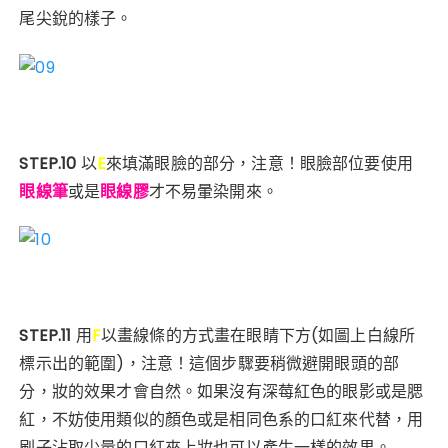
尾尖銳的樣子。
STEP.10
以
E
來填滿眼臉的部分，注意！眼臉部位要使用
眼線筆
或是
眼線膠
才不易暈染開來。
STEP.11
用
F
以畫線條的方式畫在眼睛下方
(如圖上白線所
標示出的範圍
)
，注意！這個步驟要稍微避開眼頭的部
分，妝的效果才會自然。如果沒有深莓紅色的眼影或是腮
紅，不妨使用類似的顏色或是相同色系的口紅來代替，用
刷子沾取少量的口紅來上妝也可以產生一樣的效果。