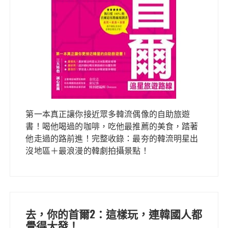
第一本真正讓你接近眾多韓流偶像的自助旅遊
書！喝他喝過的咖啡，吃他最推薦的美食，踏著
他走過的路前進！完整收錄：最夯的韓流明星出
沒地區＋最浪漫的韓劇拍攝景點！
去，你的首爾2：這樣玩，連韓國人都
覺得大發！