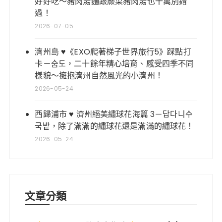
好好吃～豬肉湯麵跟蕨菜豬肉湯也千萬別錯
過！
2026-07-05
濟州島 ♥《EXO爬著梯子世界旅行5》踩點打
卡－숨도，二十餘年精心培育、感受四季不同
樣貌～擁抱濟州自然風光的小濟州！
2026-05-24
西歸浦市 ♥ 濟州絕美繡球花海篇 3－답다니수
국밭，除了滿滿的繡球花還是滿滿的繡球花！
2026-05-24
文章分類