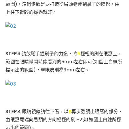
範圍)，這個步驟是要打造從眉頭延伸到鼻子的陰影，由
上往下輕輕的掃過就好。
STEP.3
請放鬆手握刷子的力道，將
B
輕輕的刷在眼窩上，
範圍在眼睛睜開時能看到的5mm左右即可
(如圖上白線所
標示出的範圍
)，
單眼皮則為3mm左右。
STEP.4
眼睛視線請往下看，
以
B
再次強調出眼窩的部分，
由眼窩尾端向眉頭的方向輕輕的刷1-2次
(如圖上白線所標
示出的範圍
)
。