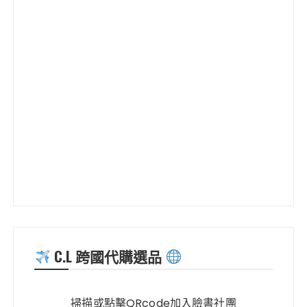
C.L 跨國代購選品
掃描或點擊QRcode加入臉書社團